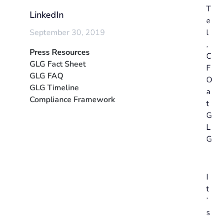
T
LinkedIn
e
September 30, 2019
l
,
Press Resources
C
GLG Fact Sheet
F
GLG FAQ
O
GLG Timeline
a
Compliance Framework
t
G
L
G
I
t
’
s