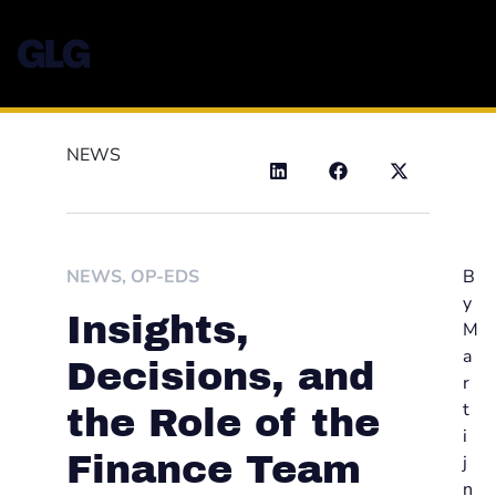
NEWS
NEWS
,
OP-EDS
B
y
Insights,
M
a
Decisions, and
r
t
the Role of the
i
Finance Team
j
n