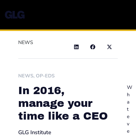
NEWS
NEWS
,
OP-EDS
W
In 2016,
h
manage your
a
t
time like a CEO
e
v
e
GLG Institute