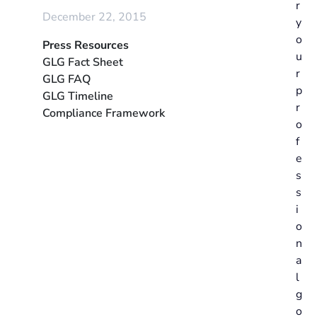
r
December 22, 2015
y
o
Press Resources
u
GLG Fact Sheet
r
GLG FAQ
p
GLG Timeline
r
Compliance Framework
o
f
e
s
s
i
o
n
a
l
g
o