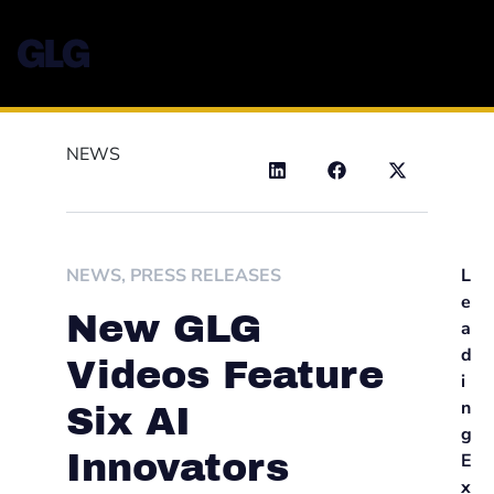
NEWS
NEWS
,
PRESS RELEASES
L
e
New GLG
a
d
Videos Feature
i
n
Six AI
g
Innovators
E
x