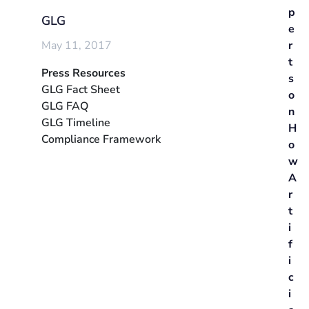
p
GLG
e
May 11, 2017
r
t
Press Resources
s
GLG Fact Sheet
o
GLG FAQ
n
GLG Timeline
H
Compliance Framework
o
w
A
r
t
i
f
i
c
i