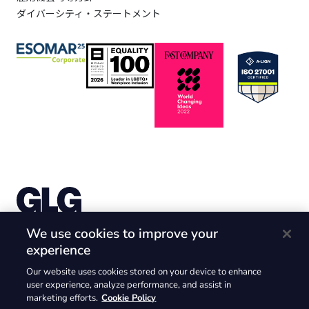
ダイバーシティ・ステートメント
株式会社Gerson Lehrman Group （ガーソンレーマン
We use cookies to improve your
グループ）
experience
〒105-6226 東京都港区愛宕2-5-1 愛宕グリーンヒルズ
Our website uses cookies stored on your device to enhance
MORIタワー26F
user experience, analyze performance, and assist in
@2025. GLG and the GLG logos are trademarks of Gerson Lehrman
marketing efforts.
Cookie Policy
Group.Inc. @2025 Gerson Lehrman Group.Inc. All rights reserved.