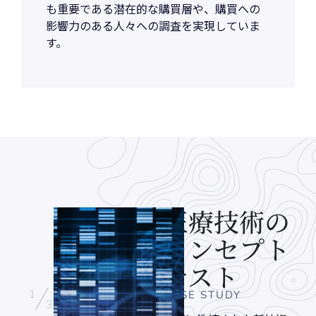
も重要である潜在的な購買層や、購買への
影響力のある人々への調査を実現していま
す。
医療技術の
コンセプト
テスト
1
/
CASE STUDY
3