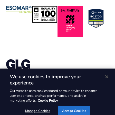
株式会社Gerson Lehrman Group （ガーソンレーマン
We use cookies to improve your
グループ）
experience
〒105-6226 東京都港区愛宕2-5-1 愛宕グリーンヒルズ
Our website uses cookies stored on your device to enhance
MORIタワー26F
user experience, analyze performance, and assist in
@2025. GLG and the GLG logos are trademarks of Gerson Lehrman
marketing efforts.
Cookie Policy
Group.Inc. @2025 Gerson Lehrman Group.Inc. All rights reserved.
Manage Cookies
Accept Cookies