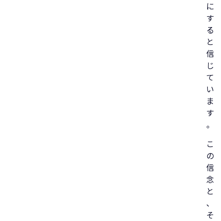
に
す
る
と
信
じ
て
い
ま
す
。
こ
の
信
念
と
、
そ