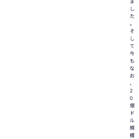
ま
し
た
。
そ
し
て
今
も
な
お
、
2
0
億
ド
ル
規
模