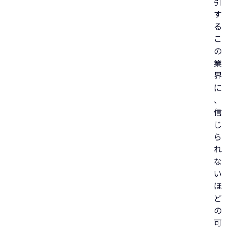
引
す
る
こ
の
業
界
に
、
信
じ
ら
れ
な
い
ほ
ど
の
可