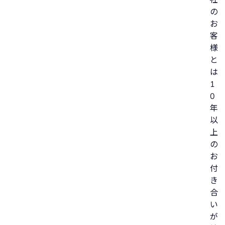
の
お
客
様
と
は
1
0
年
以
上
の
お
付
き
合
い
が