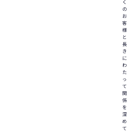
く
の
お
客
様
と
長
き
に
わ
た
っ
て
関
係
を
深
め
て