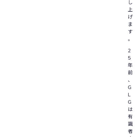
し
上
げ
ま
す
。
2
5
年
前
、
G
L
G
は
有
識
者