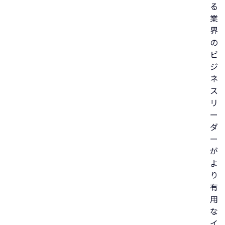
る
業
界
の
ビ
ジ
ネ
ス
リ
ー
ダ
ー
が
よ
り
有
用
な
イ