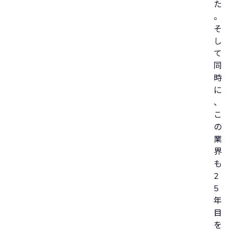
た
。
そ
し
て
同
時
に
、
こ
の
業
界
も
2
5
年
目
を