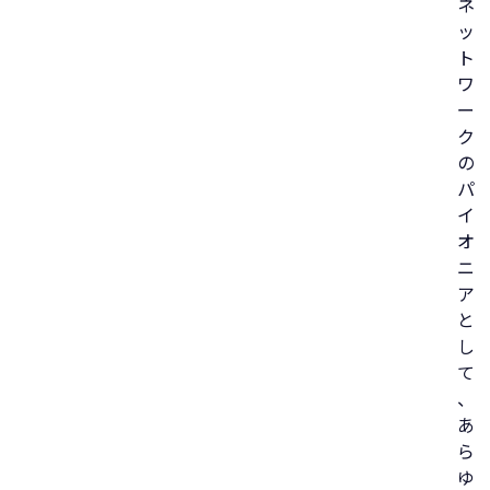
ネ
ッ
ト
ワ
ー
ク
の
パ
イ
オ
ニ
ア
と
し
て
、
あ
ら
ゆ