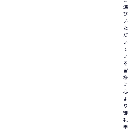
選
び
い
た
だ
い
て
い
る
皆
様
に
心
よ
り
御
礼
申