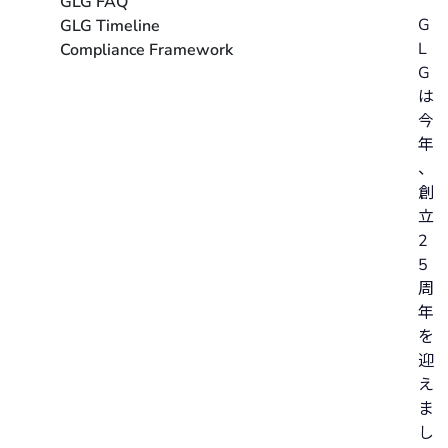
GLG FAQ
G
GLG Timeline
L
Compliance Framework
G
は
今
年
、
創
立
2
5
周
年
を
迎
え
ま
し