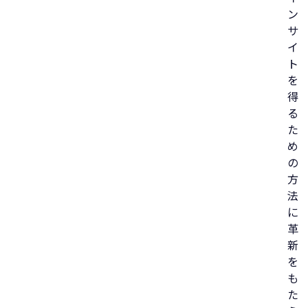
ン
サ
イ
ト
を
得
る
た
め
の
方
法
に
革
新
を
も
た