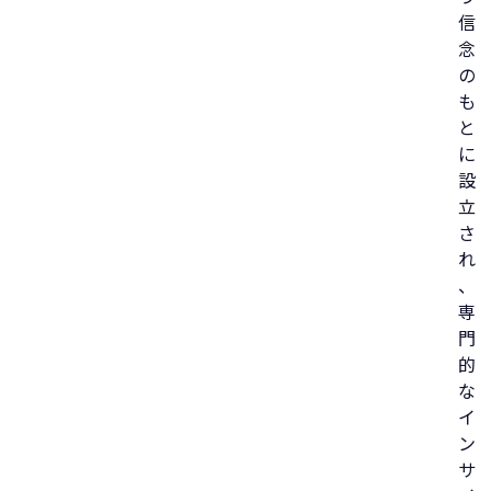
信
念
の
も
と
に
設
立
さ
れ
、
専
門
的
な
イ
ン
サ