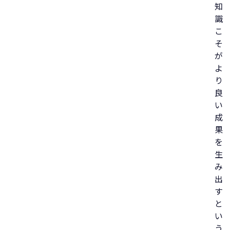
知
識
こ
そ
が
よ
り
良
い
成
果
を
生
み
出
す
と
い
う