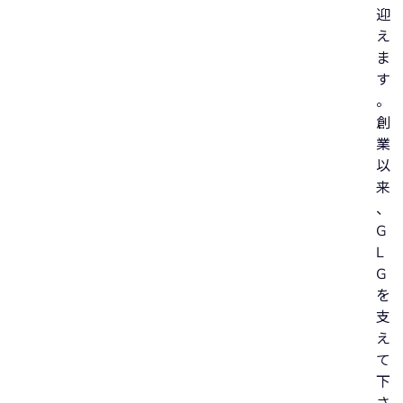
迎
え
ま
す
。
創
業
以
来
、
G
L
G
を
支
え
て
下