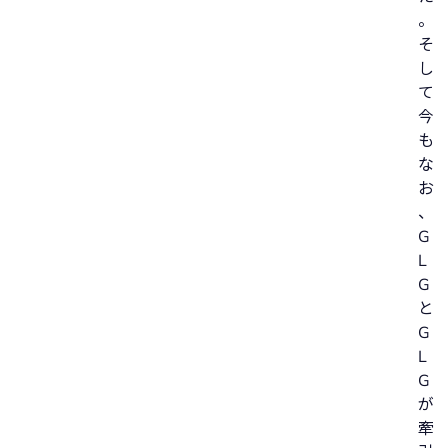
。
そ
し
て
今
も
な
お
、
G
L
G
と
G
L
G
が
牽