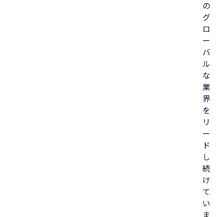
の
グ
ロ
ー
バ
ル
な
業
界
を
リ
ー
ド
し
続
け
て
い
ま