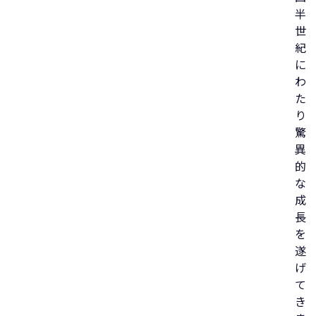
半
世
紀
に
わ
た
り
驚
異
的
な
成
長
を
遂
げ
て
き