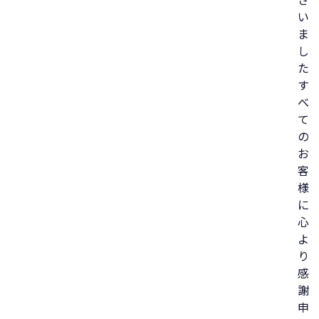
さ
い
ま
し
た
す
べ
て
の
お
客
様
に
心
よ
り
感
謝
申