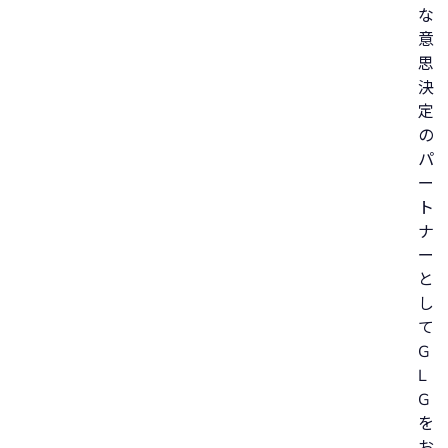
な
意
思
決
定
の
パ
ー
ト
ナ
ー
と
し
て
G
L
G
を
お