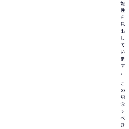
能
性
を
見
出
し
て
い
ま
す
。
こ
の
記
念
す
べ
き