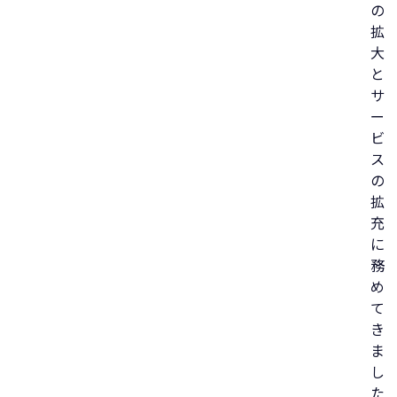
の
拡
大
と
サ
ー
ビ
ス
の
拡
充
に
務
め
て
き
ま
し
た