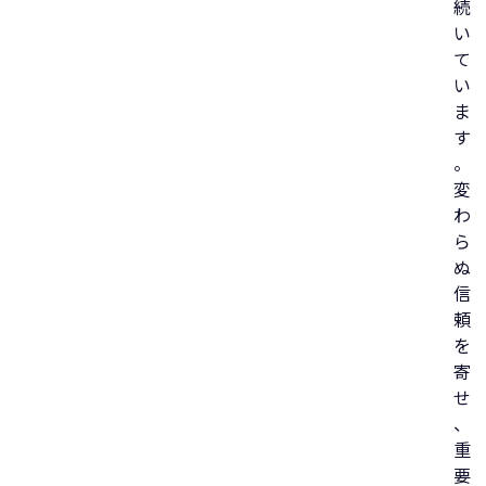
続
い
て
い
ま
す
。
変
わ
ら
ぬ
信
頼
を
寄
せ
、
重
要