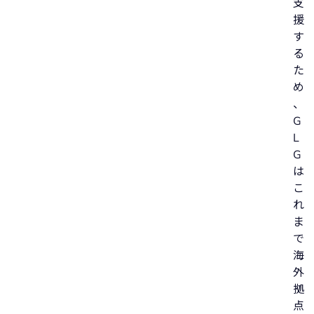
支
援
す
る
た
め
、
G
L
G
は
こ
れ
ま
で
海
外
拠
点