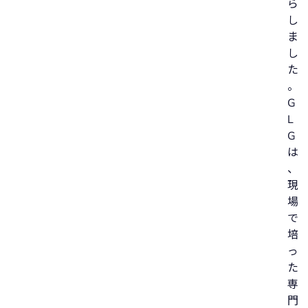
ら
し
ま
し
た
。
G
L
G
は
、
現
場
で
培
っ
た
専
門