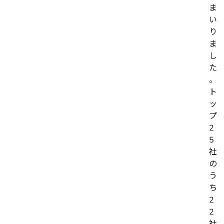
ま
い
り
ま
し
た
。
ト
ッ
プ
2
5
社
の
う
ち
2
2
社