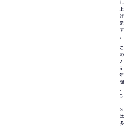
し
上
げ
ま
す
。
こ
の
2
5
年
間
、
G
L
G
は
多