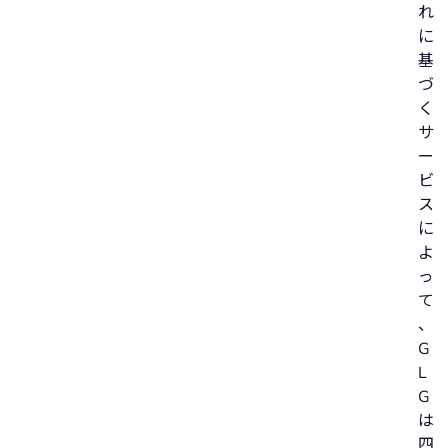
れ
に
基
づ
く
サ
ー
ビ
ス
に
よ
っ
て
、
G
L
G
は
四