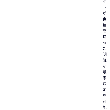
イ
ト
が
自
信
を
持
っ
た
明
確
な
意
思
決
定
を
可
能