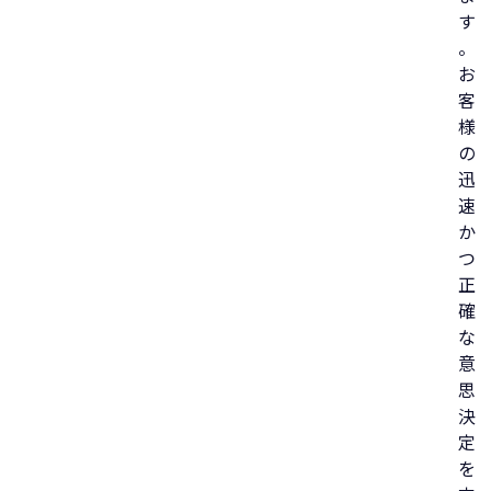
す
。
お
客
様
の
迅
速
か
つ
正
確
な
意
思
決
定
を