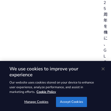
2
5
周
年
を
機
に
、
G
L
G
は
We use cookies to improve your
こ
experience
れ
Our website uses cookies stored on your device to enhance
ま
user experience, analyze performance, and assist in
で
marketing efforts.
Cookie Policy
の
Manage Cookies
Accept Cookies
取
り