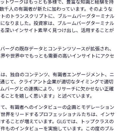
ネットワークはもっとも多様で、豊富な知識と経験を持
数千人の有識者が新たに加わっています。そのような
ントのトランスクリプトに、ブルームバーグターミナル
能になりました。投資家は、ブルームバーグターミナル
者による深いインサイト素早く見つけ出し、活用することが
ムバーグの既存データとコンテンツソースが拡張され、
業界や世界中でもっとも需要の高いインサイトにアクセ
LGは、独自のコンテンツ、有識者エンゲージメント、ニ
通じて、クライアント企業が適切なタイミングで適切
ームバーグとの連携により、リサーチに欠かせない正確
ることを嬉しく思います」と述べています。
して、有識者へのインタビューの企画とモデレーション
「世界をリードするプロフェッショナルたちは、インサ
することが増えています。GLGでは、トップクラスの
百件ものインタビューを実施しています。この度のブル