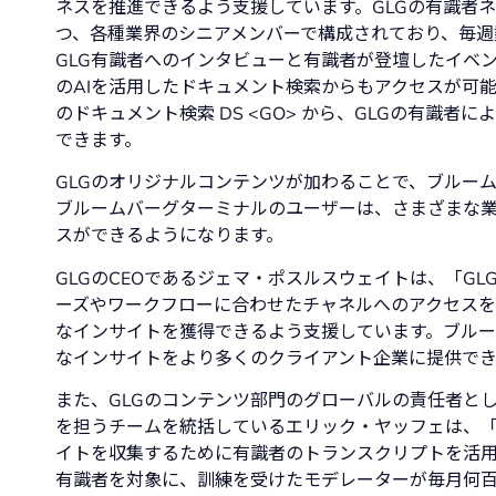
ネスを推進できるよう支援しています。GLGの有識者
つ、各種業界のシニアメンバーで構成されており、毎週
GLG有識者へのインタビューと有識者が登壇したイベ
のAIを活用したドキュメント検索からもアクセスが可
のドキュメント検索 DS <GO> から、GLGの有識
できます。
GLGのオリジナルコンテンツが加わることで、ブルー
ブルームバーグターミナルのユーザーは、さまざまな
スができるようになります。
GLGのCEOであるジェマ・ポスルスウェイトは、「G
ーズやワークフローに合わせたチャネルへのアクセスを
なインサイトを獲得できるよう支援しています。ブル
なインサイトをより多くのクライアント企業に提供でき
また、GLGのコンテンツ部門のグローバルの責任者と
を担うチームを統括しているエリック・ヤッフェは、
イトを収集するために有識者のトランスクリプトを活用
有識者を対象に、訓練を受けたモデレーターが毎月何