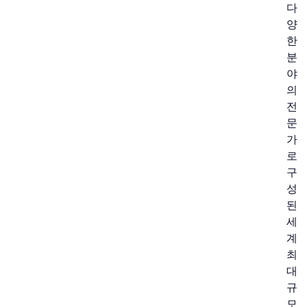
다
양
한
분
야
의
전
문
가
로
구
성
된
세
계
최
대
규
모