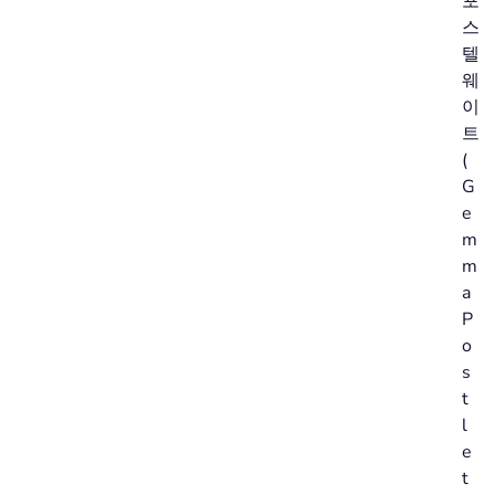
포
스
텔
웨
이
트
(
G
e
m
m
a
P
o
s
t
l
e
t