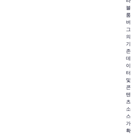
라
블
룸
버
그
의
기
존
데
이
터
및
콘
텐
츠
소
스
가
확