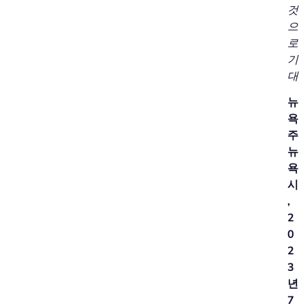
것
으
로
기
대
뉴
욕
주
뉴
욕
시
,
2
0
2
3
년
7