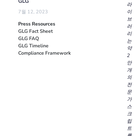
GLG
라
7월 12, 2023
이
브
Press Resources
러
GLG Fact Sheet
리
GLG FAQ
는
GLG Timeline
약
Compliance Framework
2
만
개
의
전
문
가
스
크
립
트
를