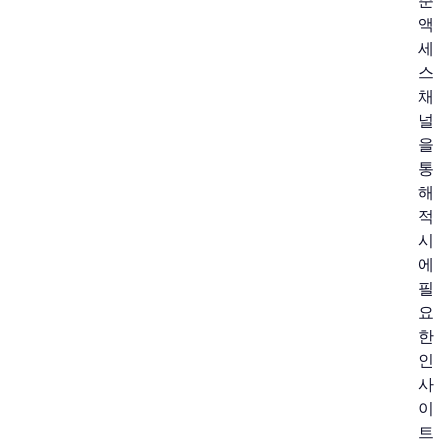
춘
액
세
스
채
널
을
통
해
적
시
에
필
요
한
인
사
이
트