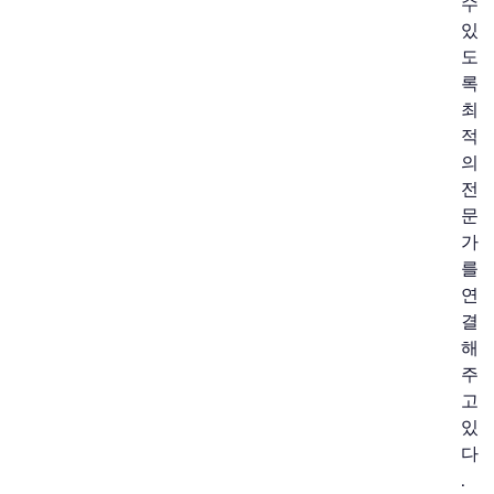
수
있
도
록
최
적
의
전
문
가
를
연
결
해
주
고
있
다
.