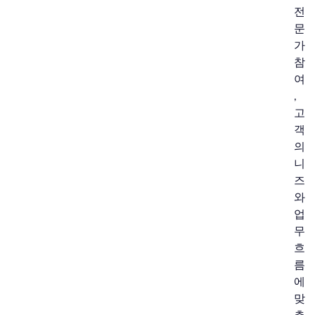
전
문
가
참
여
,
고
객
의
니
즈
와
업
무
흐
름
에
맞