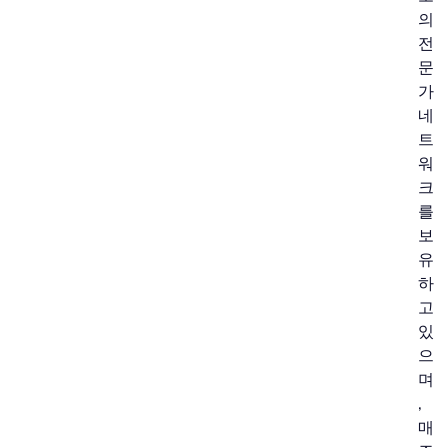
의
전
문
가
네
트
워
크
를
보
유
하
고
있
으
며
,
매