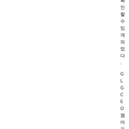
확
인
할
수
있
게
되
었
다
.
G
L
G
C
E
O
젬
마