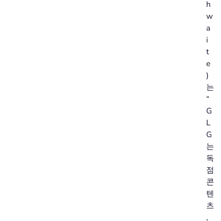
h
w
a
i
t
e
)
는
“
G
L
G
는
독
점
콘
텐
츠
,