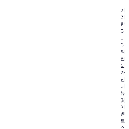
.
이
러
한
G
L
G
의
전
문
가
인
터
뷰
및
이
벤
트
스