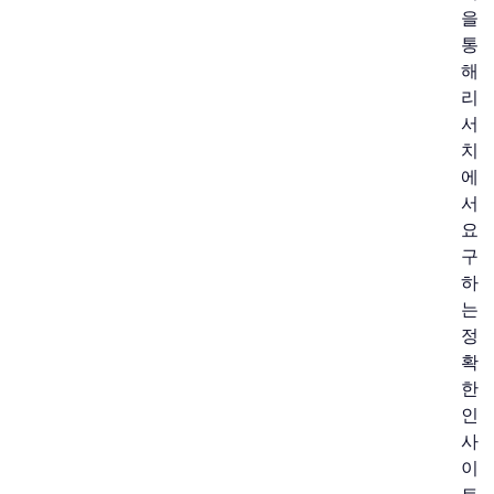
을
통
해
리
서
치
에
서
요
구
하
는
정
확
한
인
사
이