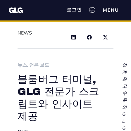
로그인
NEWS
뉴스
,
언론 보도
업
계
블룸버그 터미널,
최
고
GLG 전문가 스크
수
준
립트와 인사이트
의
제공
G
L
G