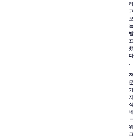
라
고
오
늘
발
표
했
다
.
전
문
가
지
식
네
트
워
크