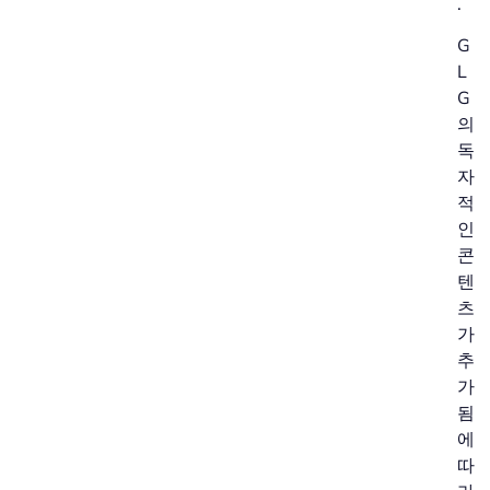
.
G
L
G
의
독
자
적
인
콘
텐
츠
가
추
가
됨
에
따