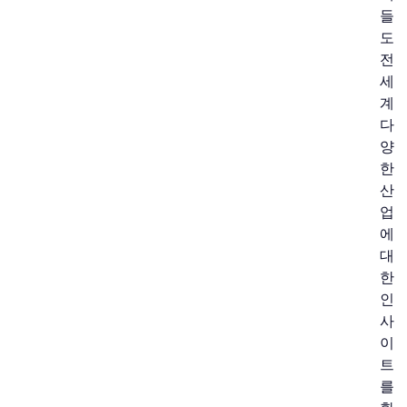
들
도
전
세
계
다
양
한
산
업
에
대
한
인
사
이
트
를