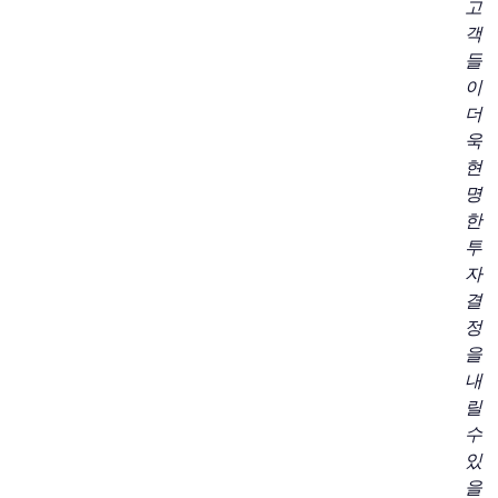
고
객
들
이
더
욱
현
명
한
투
자
결
정
을
내
릴
수
있
을