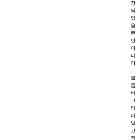
장
되
었
을
뿐
만
아
니
라
,
블
룸
버
그
터
미
널
고
객