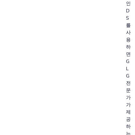
인
D
S
를
사
용
하
면
G
L
G
전
문
가
가
제
공
하
는