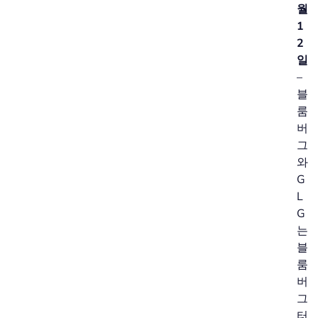
월
1
2
일
–
블
룸
버
그
와
G
L
G
는
블
룸
버
그
터