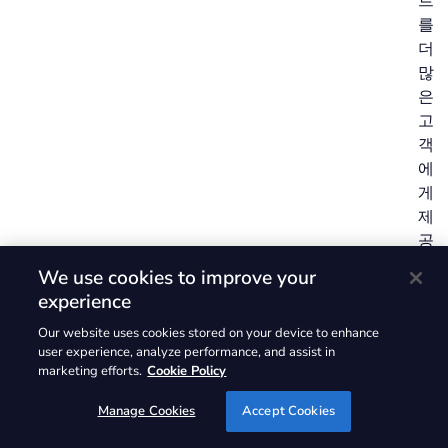
트
를
더
많
은
고
객
에
게
제
공
할
We use cookies to improve your
수
experience
있
Our website uses cookies stored on your device to enhance
게
user experience, analyze performance, and assist in
되
marketing efforts.
Cookie Policy
어
기
Manage Cookies
Accept Cookies
쁘