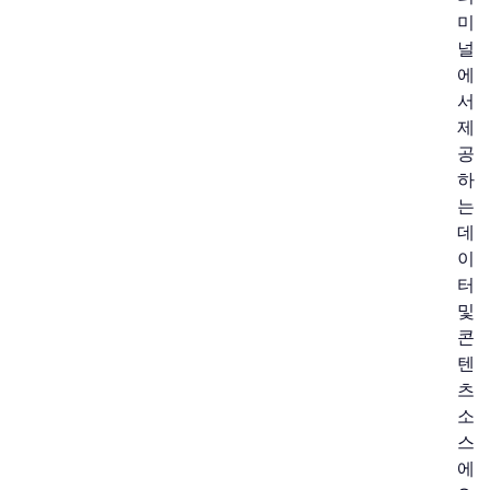
미
널
에
서
제
공
하
는
데
이
터
및
콘
텐
츠
소
스
에