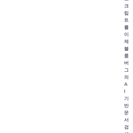
크
립
트
를
이
제
블
룸
버
그
의
A
I
기
반
문
서
검