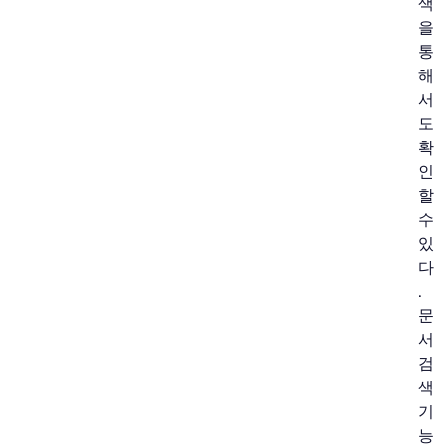
색
을
통
해
서
도
확
인
할
수
있
다
.
문
서
검
색
기
능