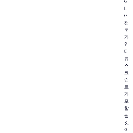
G
L
G
전
문
가
인
터
뷰
스
크
립
트
가
포
함
될
것
이