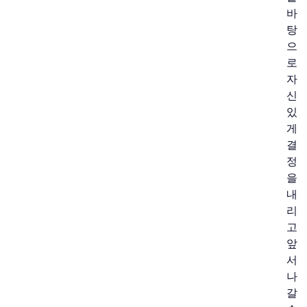
바
탕
으
로
자
신
있
게
결
정
을
내
리
고
앞
서
나
갈