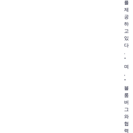
를
제
공
하
고
있
다
.
”
며
,
“
블
룸
버
그
와
협
력