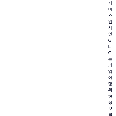
서
비
스
업
체
인
G
L
G
는
기
업
이
명
확
한
정
보
를