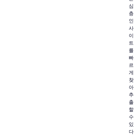
심
층
인
사
이
트
를
빠
르
게
찾
아
추
출
할
수
있
다