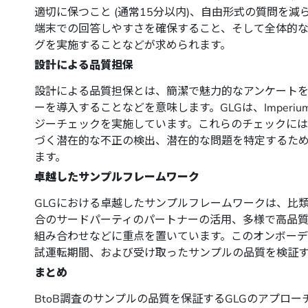
適切に保つこと (通常15分以内)、自由形式の質問を
端末での回答しやすさを確保すること、そして全体的
グを実施することなどが求められます。
設計による品質担保
設計による品質担保とは、簡潔で魅力的なアンケート
ーを導入することなどを意味します。GLGは、Imper
ジーチェックを実施しています。これらのチェックに
づく潜在的な不正の検出、潜在的な問題を特定するた
ます。
卓越したサンプルフレームワーク
GLGにおける卓越したサンプルフレームワークは、比
合のサードパーティのパートナーの活用、多様で高品
組み合わせなどに重点を置いています。このオンボーデ
試運転期間、および受け取ったサンプルの品質を検証
まとめ
BtoB調査のサンプルの品質を保証するGLGのアプロ