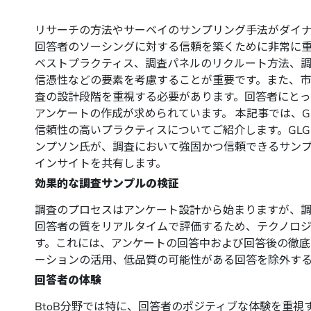
リサーチの方法やサーベイのサンプリング手法がダイ
回答者のソーシングに対する信頼を築くために非常に重
ベストプラクティス、調査パネルのリクルート方法、
信憑性などの要素を考慮することが重要です。また、
査の設計段階を重視する必要があります。回答者にと
アンケートの作成が求められています。 本記事では、
信頼性の高いプラクティスについてご紹介します。GL
ンプソン氏が、調査において強固かつ信頼できるサン
インサイトを共有します。
効果的な調査サンプルの検証
調査のプロセスはアンケート設計から始まりますが、調
回答者の質をリアルタイムで評価するため、テクノロ
す。これには、アンケートの回答中および回答後の徹底
ーションの活用、低品質の可能性がある回答を除外す
回答者の体験
BtoB分野では特に、回答者のポジティブな体験を重