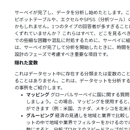
サーベイが完了し、データを分析し始めたとします。こ
ピボットテーブルや、エクセルやSPSS（分析ツール
かもしれません。1つのタイプの回答者が多すぎること
くずれていませんか？ これらはすべて、どこを見るべ
での些細な困難や混乱に対処するために、サーベイに
は、サーベイが完了して分析を開始したときに、時間
設計のフェーズで考慮すべき重要な項目です。
隠れた変数
これはデータセット中に存在する分類または変数のこ
ることはありません。これは、データセットを分析す
の事例をご紹介します。
マッピング
グローバルサーベイに国に関する質問
しましょう。この場合、マッピングを使用すると
ができます（例：米国、カナダ、メキシコを北米
グルーピング
経済の見通しを地域と業界で比較し
ットの中で地域や業界でフィルターをかけるので
数にすると、分析プロセスのスピードアップがで