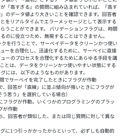
ータ値が、「適切」とするデータ値よりも小さいことに
グが「高すぎる」の質問に組み込まれていれば、「高す
切」のデータ値より大きいことを確認できます。回答者
ことをリアルタイムでエラーメッセージとして表示する
らうことができます。 バリデーションフラグは、時間
えるのに役立つため、無視することはできません。
ックを行うことで、サーベイデータをクリーンかつ使い
ビューを合理化し、迅速化するために、サーベイに直接
ビューのプロセスを合理化するためにあらゆる手段を講
ことは、データをクリーンかつ使いやすい状態にする
ラグには、以下のようなものがあります。
時間でサーベイを完了したときにフラグが作動
で、回答が「直線」に並ぶ傾向が強いときにフラグが
そう思う」を選択している場合）
にフラグが作動。いくつかのプログラミングのプラッ
グが作動
ち、回答者が類似した、または同じ質問に対して異な
グに1つ引っかかったからといって、必ずしも自動的