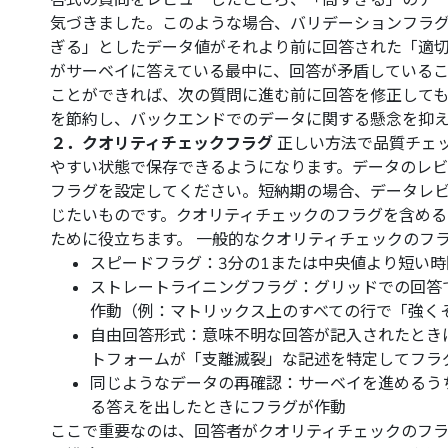
答式の質問をレビューしたところ、「高すぎる」のデ
気づきました。このような場合、バリデーションフラ
ぎる」としたデータ値がそれより前に回答された「適
がサーベイに答えている最中に、回答が矛盾している
ことができれば、次の質問に進む前に回答を修正しても
を節約し、バックエンドでのデータに関する懸念を抑
２．クオリティチェックフラグ
正しい方法で品質チェ
やすい状態で保存できるようになります。データのレ
フラグを設定してください。短納期の場合、データレ
じたいものです。クオリティチェックのフラグを含める
ために役立ちます。 一般的なクオリティチェックのフ
スピードフラグ：3分の1または中央値より短い
ストレートライニングフラグ：グリッドでの回答
作動（例：マトリックス上のすべての行で「強く
自由回答形式：意味不明な回答が記入されたとき
トフォームが「支離滅裂」な記述を特定してフラ
同じようなデータの再確認：サーベイを進めるう
る答えを出したときにフラグが作動
ここで重要なのは、回答者がクオリティチェックのフラ