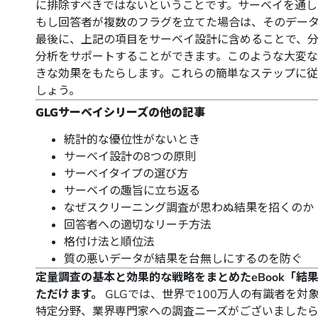
に排除すべきではないということです。サーベイを通し
もし回答者が複数のフラグを立てた場合は、そのデー
最後に、上記の項目をサーベイ設計に含めることで、
分析をサポートすることができます。このような大変な
きな効果をもたらします。これらの簡単なステップに
しょう。
GLGサーベイシリーズの他の記事
統計的な優位性がないとき
サーベイ設計の8つの原則
サーベイタイプの選び方
サーベイの趣旨に立ち返る
なぜスクリーニング調査が思わぬ結果を招くのか
回答者への適切なリーチ方法
格付け法と順位法
質の悪いデータが結果を台無しにするのを防ぐ
定量調査の基本と効果的な戦略をまとめたeBook
「結
ただけます。
GLGでは、世界で100万人の有識者を対象
特定分野、業界専門家への調査ニーズがございました