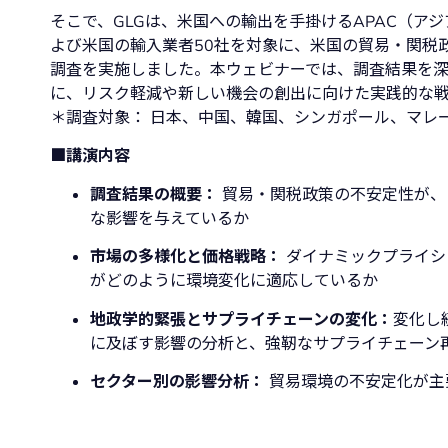
そこで、GLGは、米国への輸出を手掛けるAPAC（ア
よび米国の輸入業者50社を対象に、米国の貿易・関税
調査を実施しました。本ウェビナーでは、調査結果を
に、リスク軽減や新しい機会の創出に向けた実践的な
＊調査対象： 日本、中国、韓国、シンガポール、マレ
■講演内容
調査結果の概要：
貿易・関税政策の不安定性が、
な影響を与えているか
市場の多様化と価格戦略：
ダイナミックプライシ
がどのように環境変化に適応しているか
地政学的緊張とサプライチェーンの変化：
変化し
に及ぼす影響の分析と、強靭なサプライチェーン
セクター別の影響分析：
貿易環境の不安定化が主