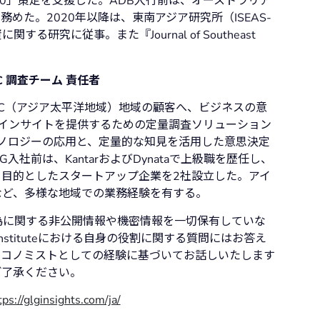
30」策定を支援した。ADB入行前は、オーストラリア
めた。2020年以降は、東南アジア研究所（ISEAS-
資に関する研究に従事。また『Journal of Southeast
APAC 調査チーム 責任者
AC（アジア太平洋地域）地域の顧客へ、ビジネスの意
インサイトを提供するための定量調査ソリューション
ノロジーの応用と、定量的な知見を活用した意思決定
入社前は、KantarおよびDynataで上級職を歴任し、
目的としたスタートアップ企業を2社設立した。アイ
など、多様な地域での業務経験を有する。
は不作為に関する非公開情報や機密情報を一切保有していな
k Instituteにおける自身の役割に関する質問にはお答え
エコノミストとしての経験に基づいてお話しいたします
ご了承ください。
tps://glginsights.com/ja/