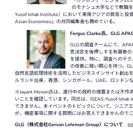
「カンボジア・ビジョン20
のモナシュ大学などで教職を務
Yusof Ishak Institute）において東南アジアの貿易と投
Asian Economies』の共同編集長も務めている。
Fergus Clarke氏、GLG 
GLGの調査チームにて、AP
思決定を後押しする有識者の
を提供。特に、調査へのテク
の改善に強い関心を持つ。GLG
自然言語処理技術を活用したビジネスインサイト創出を
ルランド出身、香港、シンガポール、UAE、ロンドン
※Jayant Menon氏は、進行中の政府の措置また
いことを確認しています。同氏は、ISEAS-Yusof Isha
できません。本イベントのトピックについて、シニア
が、機密事項に関する質問にはお答えできませんので
GLG（株式会社Gerson Lehrman Group）について
ht