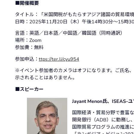
■開催概要
タイトル：「米国関税がもたらすアジア諸国の貿易環境の
日時：2025年11月20日（木）午後14時30分～15時3
言語：英語／日本語／中国語／韓国語（同時通訳）
場所：Zoom
参加費：無料
参加申込：
ttps://ter.li/cyu954
※イベント参加者のカメラはオフになります。ご氏名、
示されることはありません。
■スピーカー
Jayant Menon氏、IS
国際経済・貿易分野で豊富な経
開発銀行（ADB）に勤務し
国際貿易プログラムの推進