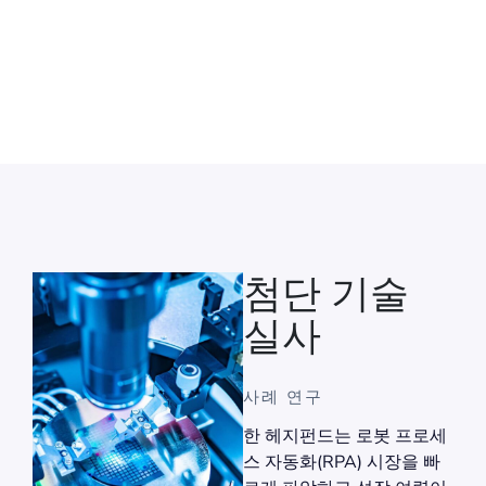
즈
첨단 기술
실사
사례 연구
결정
한 헤지펀드는 로봇 프로세
시장
스 자동화(RPA) 시장을 빠