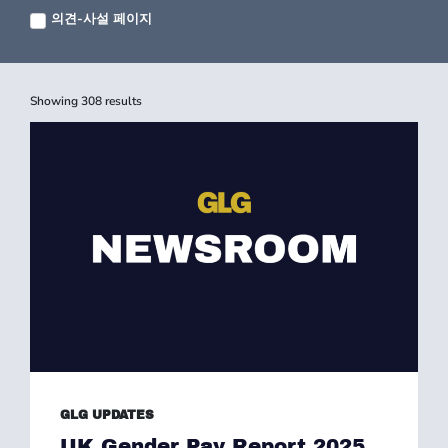
의견-사설 페이지
Showing
308
results
GLG UPDATES
UK Gender Pay Report 2025