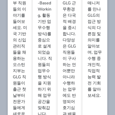
부 직원
-Based
GLG 근
매니저
들의 이
Workin
무환경
를 만나
야기를
g, 활동
은 다국
GLG의
들어보
기반 업
적 배경
접근 방
세요. 미
무수행
을 중시
식의 다
국 기반
방식)를
합니다.
른점 및
의 신입
중심으
다양성
의미를
관리직
로 설계
은 GLG
알아보
들을 채
되었습
직원들
며, 업무
용하는
니다. 직
이 구사
수행 중
오스틴
원들의
하는 언
개인적,
지부는
업무수
어뿐만
직업적
GLG 직
행 방식
아니라
능력 발
원들이
을 지원
수행하
전 기회
출근 첫
하기 위
는 업무
를 알아
날부터
해 업무
에도 반
보세요.
전문가
공간을
영되어
들에게
맞춰갑
호기심
새로운
니다.
과 배움