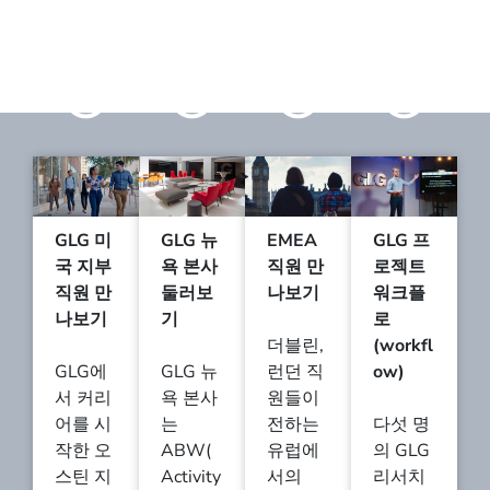
GLG 미
GLG 뉴
EMEA
GLG 프
국 지부
욕 본사
직원 만
로젝트
직원 만
둘러보
나보기
워크플
나보기
기
로
더블린,
(workfl
GLG에
GLG 뉴
런던 직
ow)
서 커리
욕 본사
원들이
어를 시
는
전하는
다섯 명
작한 오
ABW(
유럽에
의 GLG
스틴 지
Activity
서의
리서치