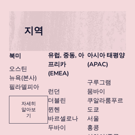
지역
유럽, 중동, 아
아시아 태평양
북미
프리카
(APAC)
오스틴
(EMEA)
뉴욕(본사)
구루그램
필라델피아
런던
뭄바이
더블린
쿠알라룸푸르
자세히
뮌헨
도쿄
알아보
기
바르셀로나
서울
두바이
홍콩