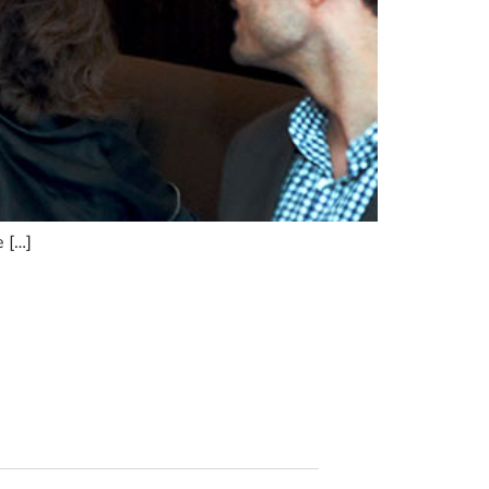
e […]