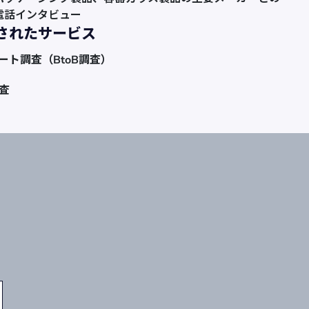
電話インタビュー
されたサービス
ート調査（BtoB調査）
査