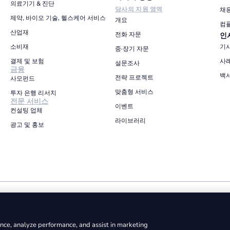
의료기기 & 진단
당사의 지원 영역
채
제약, 바이오 기술, 헬스케어 서비스
개요
컴
산업재
전화 자문
인
소비재
기
중·장기 자문
결제 및 보험
사
설문조사
금융
백
전략 프로젝트
사모펀드
맞춤형 서비스
투자 은행 리서치
전문 서비스
이벤트
컨설팅 업체
라이브러리
광고 및 홍보
개인정보 보호정책
이용 약관
쿠키 정책
erson Lehrman Group, Inc.에 귀속됩니다. ©2026 Gerson Lehrman Gr
nce, analyze performance, and assist in marketing