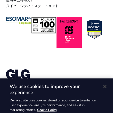
雇用機会均等方針
ダイバーシティ・ステートメント
株式会社Gerson Lehrman Group （ガーソンレーマン
We use cookies to improve your
グループ）
experience
〒105-6226 東京都港区愛宕2-5-1 愛宕グリーンヒルズ
Our website uses cookies stored on your device to enhance
MORIタワー26F
user experience, analyze performance, and assist in
@2025. GLG and the GLG logos are trademarks of Gerson Lehrman
marketing efforts.
Cookie Policy
Group.Inc. @2025 Gerson Lehrman Group.Inc. All rights reserved.