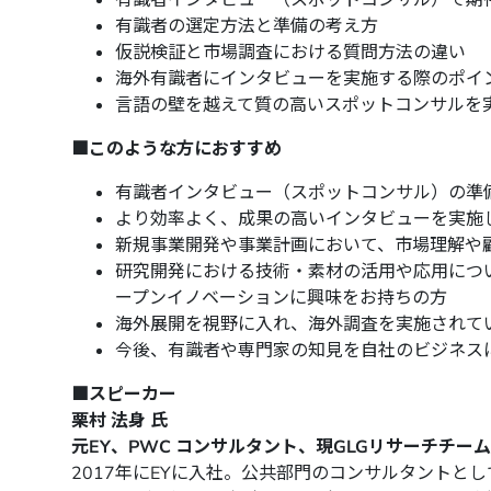
有識者の選定方法と準備の考え方
仮説検証と市場調査における質問方法の違い
海外有識者にインタビューを実施する際のポイ
言語の壁を越えて質の高いスポットコンサルを
■
このような方におすすめ
有識者インタビュー（スポットコンサル）の準
より効率よく、成果の高いインタビューを実施
新規事業開発や事業計画において、市場理解や
研究開発における技術・素材の活用や応用につ
ープンイノベーションに興味をお持ちの方
海外展開を視野に入れ、海外調査を実施されて
今後、有識者や専門家の知見を自社のビジネス
■
スピーカー
栗村
法身
氏
元
EY
、
PWC
コンサルタント、現
GLG
リサーチチーム
2017年にEYに入社。公共部門のコンサルタントと