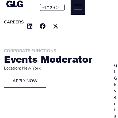
ログイン
CAREERS
CORPORATE FUNCTIONS
Events Moderator
G
Location: New York
L
G
APPLY NOW
E
v
e
n
t
s