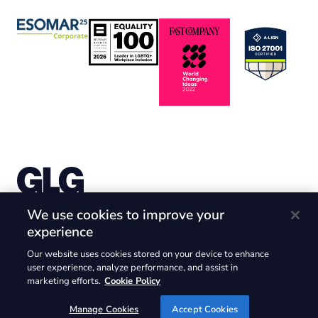
株式会社Gerson Lehrman Group （ガーソンレーマン
We use cookies to improve your
グループ）
experience
〒105-6226 東京都港区愛宕2-5-1 愛宕グリーンヒルズ
Our website uses cookies stored on your device to enhance
MORIタワー26F
user experience, analyze performance, and assist in
@2025. GLG and the GLG logos are trademarks of Gerson Lehrman
marketing efforts.
Cookie Policy
Group.Inc. @2025 Gerson Lehrman Group.Inc. All rights reserved.
Manage Cookies
Accept Cookies