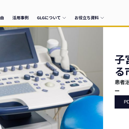
由
活用事例
GLGについて
お役立ち資料
子
る
患者
ー
P