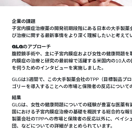
企業の課題
子宮内膜症治療薬の開発初期段階にある日本の大手製薬
び治療に関する最新事情をより深く理解したいと考えて
GLGのアプローチ
腹腔鏡手術や、主に子宮内膜症および女性の健康問題を
内膜症の治療と研究の最前線で活躍する米国内の10人
を伺うためのインタビューを実施しました。
GLGは3週間で、この大手製薬会社のTPP（目標製品
ゴリーを導入することへの市場と保険者の反応について
結果
GLGは、女性の健康問題についての経験が豊富な医薬有
国における子宮内膜症治療の基礎を概説する総合的な報
製薬会社のTPPへの市場と保険者の反応以外に、ペイシ
団、などについての詳細がまとめられています。