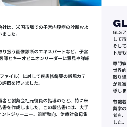
G
会社は、米国市場での子宮内膜症の診断およ
GLG
いました。
して市
そして
取り扱う画像診断のエキスパートなど、子宮
ト層も
の医師とキーオピニオンリーダーに意見や詳細
専門家
世界的
プロファイル）に対して疾患修飾薬の新規カテ
取り組
の評価を行いました。
が豊富
導しま
識者と製薬会社元役員の指導のもと、特に米
有識者
告書を作成しました。この報告書には、大手
薬学の
ェントジャーニー、診断動向、治療対象母集
者を、
した。