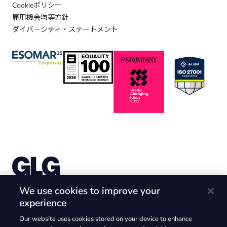
Cookieポリシー
雇用機会均等方針
ダイバーシティ・ステートメント
株式会社Gerson Lehrman Group （ガーソンレーマン
We use cookies to improve your
グループ）
experience
〒105-6226 東京都港区愛宕2-5-1 愛宕グリーンヒルズ
Our website uses cookies stored on your device to enhance
MORIタワー26F