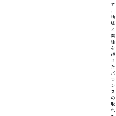
て
、
地
域
と
業
種
を
超
え
た
バ
ラ
ン
ス
の
取
れ