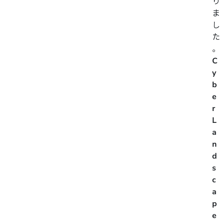
り
ま
し
た
。
C
y
b
e
r
L
a
n
d
s
c
a
p
e