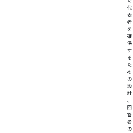
た
代
表
者
を
確
保
す
る
た
め
の
設
計
、
回
答
者
の