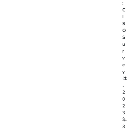
:
C
I
S
O
S
u
r
v
e
y
は
、
2
0
2
3
年
3