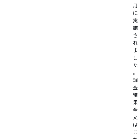
月
に
実
施
さ
れ
ま
し
た
。
調
査
結
果
全
文
は
こ