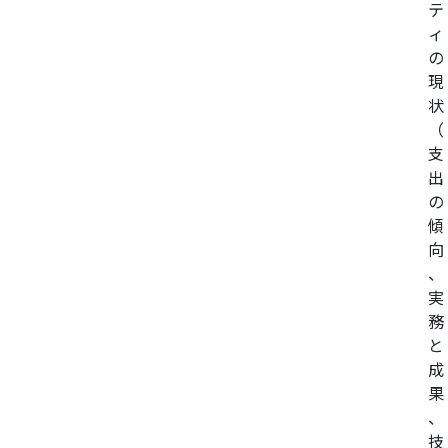
テ
ィ
の
現
状
（
支
出
の
傾
向
、
実
務
と
成
果
、
技