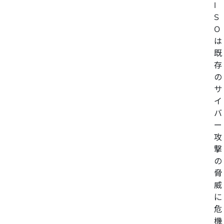
I
S
O
は
既
存
の
サ
イ
バ
ー
攻
撃
の
脅
威
に
危
機