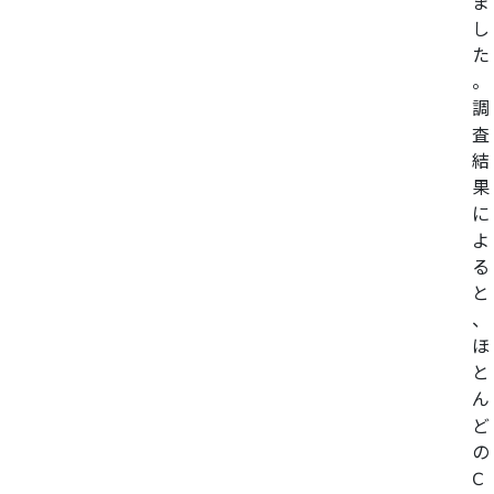
ま
し
た
。
調
査
結
果
に
よ
る
と
、
ほ
と
ん
ど
の
C