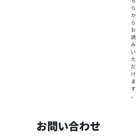
ち
ら
か
ら
お
読
み
い
た
だ
け
ま
す
。
お問い合わせ