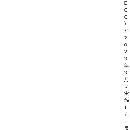
B
C
G
）
が
2
0
2
3
年
3
月
に
実
施
し
た
、
最