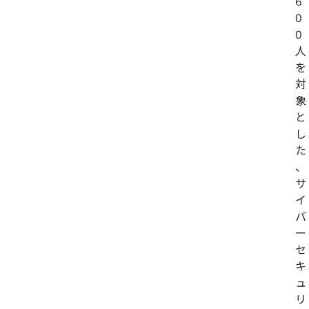
6
0
0
人
を
対
象
と
し
た
、
サ
イ
バ
ー
セ
キ
ュ
リ