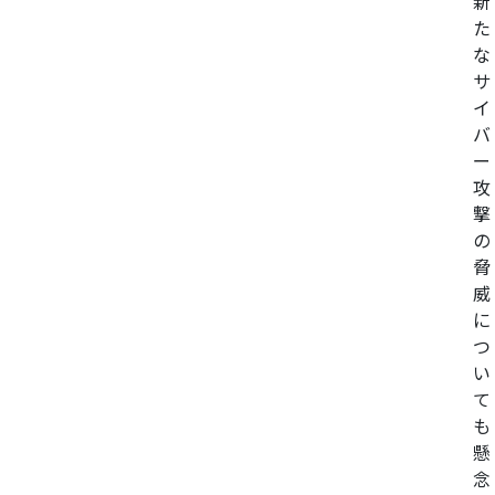
新
た
な
サ
イ
バ
ー
攻
撃
の
脅
威
に
つ
い
て
も
懸
念