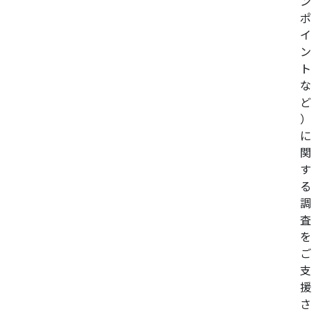
ン
ポ
イ
ン
ト
な
ど
）
に
関
す
る
調
査
を
ご
支
援
さ