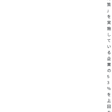
策
」
を
実
施
し
て
い
る
企
業
の
5
3
％
を
上
回