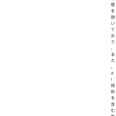
感
を
抱
い
て
お
り
、
ま
た
、
A
I
技
術
を
含
む