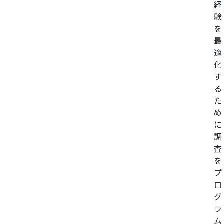
経
験
を
最
適
化
す
る
た
め
に
調
査
を
プ
ロ
グ
ラ
ム