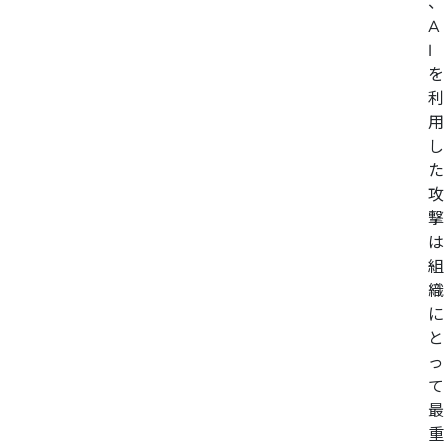
、
A
I
を
利
用
し
た
攻
撃
は
組
織
に
と
っ
て
最
重