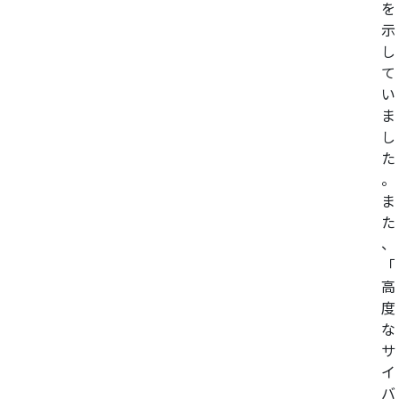
を
示
し
て
い
ま
し
た
。
ま
た
、
「
高
度
な
サ
イ
バ