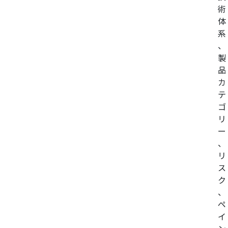
術
体
系
、
製
品
カ
テ
ゴ
リ
ー
、
リ
ス
ク
、
ペ
イ