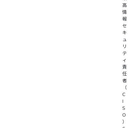
高
情
報
セ
キ
ュ
リ
テ
ィ
責
任
者
（
C
I
S
O
）