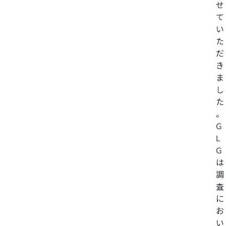
せ
て
い
た
だ
き
ま
し
た
。
G
L
G
は
調
査
に
お
い