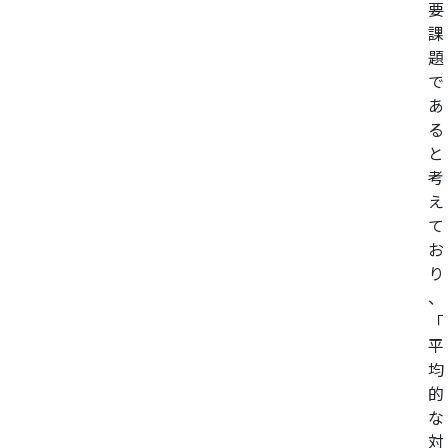
要
課
題
で
あ
る
と
考
え
て
お
り
、
「
平
均
的
な
対