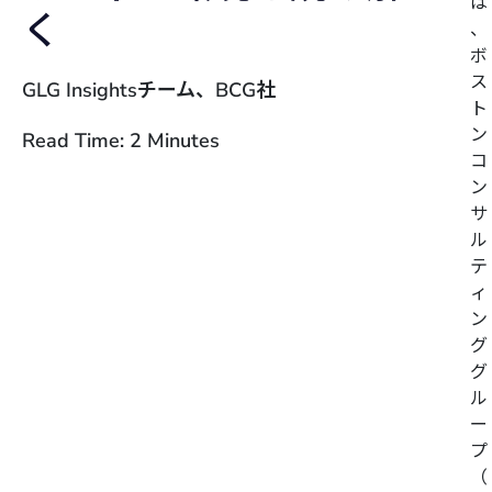
は
く
、
ボ
ス
GLG Insightsチーム、BCG社
ト
ン
Read Time: 2 Minutes
コ
ン
サ
ル
テ
ィ
ン
グ
グ
ル
ー
プ
（