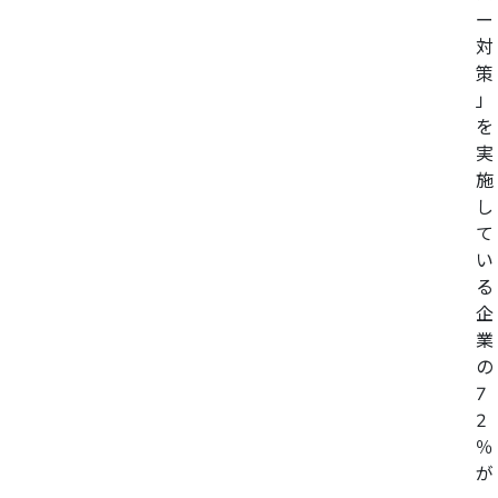
ー
対
策
」
を
実
施
し
て
い
る
企
業
の
7
2
％
が