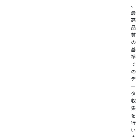
、
最
高
品
質
の
基
準
で
の
デ
ー
タ
収
集
を
行
い