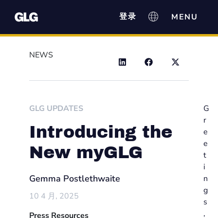
登录
NEWS
GLG UPDATES
G
r
Introducing the
e
e
New myGLG
t
i
Gemma Postlethwaite
n
g
10 4 月, 2025
s
,
Press Resources