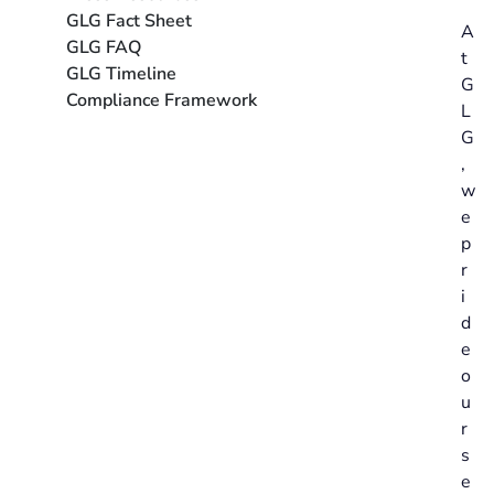
GLG Fact Sheet
A
GLG FAQ
t
GLG Timeline
G
Compliance Framework
L
G
,
w
e
p
r
i
d
e
o
u
r
s
e