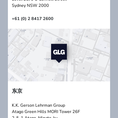
Sydney NSW 2000
+61 (0) 2 8417 2600
东京
K.K. Gerson Lehrman Group
Atago Green Hills MORI Tower 26F
2-5-1 Atago, Minato-ku