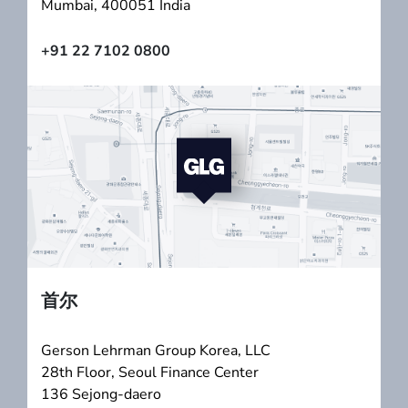
Mumbai, 400051 India
+91 22 7102 0800
首尔
Gerson Lehrman Group Korea, LLC
28th Floor, Seoul Finance Center
136 Sejong-daero