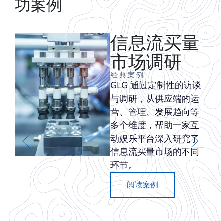
功案例
信息流买量
市场调研
经典案例
GLG 通过定制性的访谈
与调研，从供应端的运
营、管理、发展趋向等
多个维度，帮助一家互
动娱乐平台深入研究了
to
信息流买量市场的不同
nt,
环节。
ny
ful
阅读案例
nd