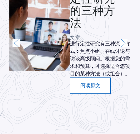
的三种方
法
文章
种类
进行定性研究有三种流行方
G
式：焦点小组、在线讨论与
方
访谈高级顾问。根据您的需
助您
求和预算，可选择适合您项
目的某种方法（或组合）。
阅读原文
/
3