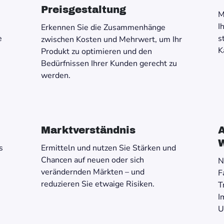
Preisgestaltung
M
I
Erkennen Sie die Zusammenhänge
e
s
zwischen Kosten und Mehrwert, um Ihr
K
Produkt zu optimieren und den
Bedürfnissen Ihrer Kunden gerecht zu
werden.
Marktverständnis
A
s
Ermitteln und nutzen Sie Stärken und
Chancen auf neuen oder sich
N
verändernden Märkten – und
F
reduzieren Sie etwaige Risiken.
T
I
U