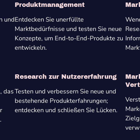
Produktmanagement
Mark
n und
Entdecken Sie unerfüllte
Wende
Marktbedürfnisse und testen Sie neue
Rese
Konzepte, um End-to-End-Produkte zu
Infor
entwickeln.
Mark
Research zur Nutzererfahrung
Mark
Vert
, das
Testen und verbessern Sie neue und
Verst
bestehende Produkterfahrungen;
Marke
r
entdecken und schließen Sie Lücken.
Ziel
.
verw