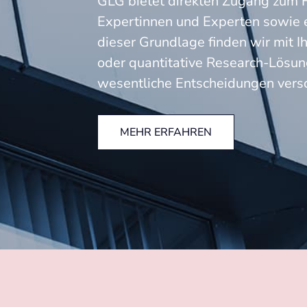
GLG bietet direkten Zugang zum 
Expertinnen und Experten sowie 
dieser Grundlage finden wir mit Ih
oder quantitative Research-Lösung
wesentliche Entscheidungen versc
MEHR ERFAHREN