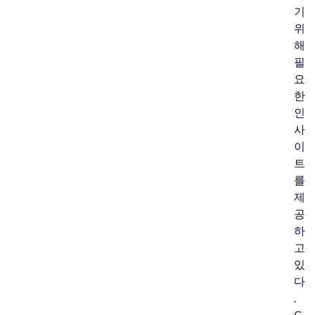
기
위
해
필
요
한
인
사
이
트
를
제
공
하
고
있
다
.