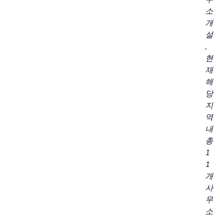
소
개
설
,
현
재
해
당
지
역
내
총
1
1
개
사
무
소