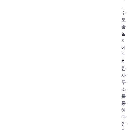
.
수
도
중
심
지
에
위
치
한
사
무
소
를
통
해
다
양