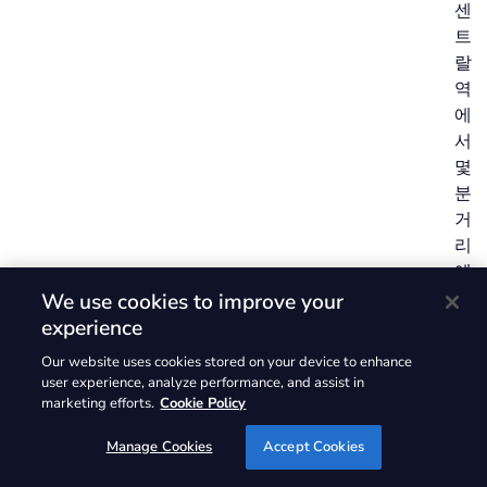
센
트
랄
역
에
서
몇
분
거
리
에
있
We use cookies to improve your
는
experience
랜
Our website uses cookies stored on your device to enhance
드
user experience, analyze performance, and assist in
마
marketing efforts.
Cookie Policy
크
Manage Cookies
Accept Cookies
Q
센