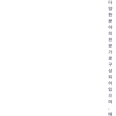
다
양
한
분
야
의
전
문
가
로
구
성
되
어
있
으
며
,
매