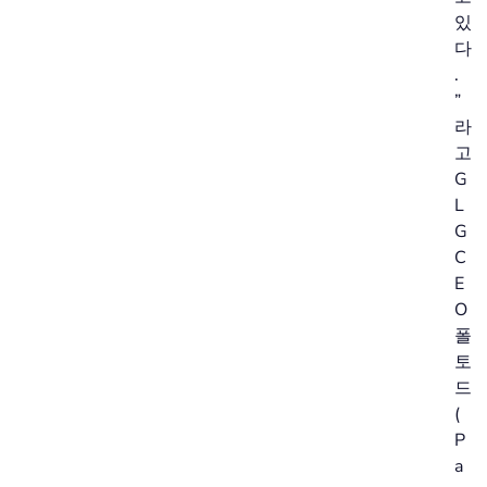
있
다
.
”
라
고
G
L
G
C
E
O
폴
토
드
(
P
a