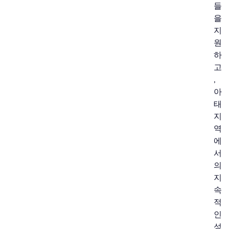
들
을
지
원
하
고
,
아
태
지
역
에
서
의
지
속
적
인
성