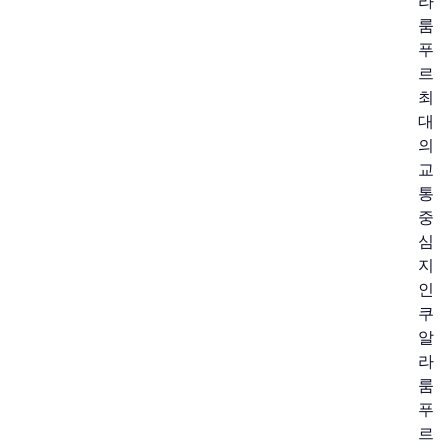
라
룸
푸
르
최
대
의
교
통
중
심
지
인
쿠
알
라
룸
푸
르