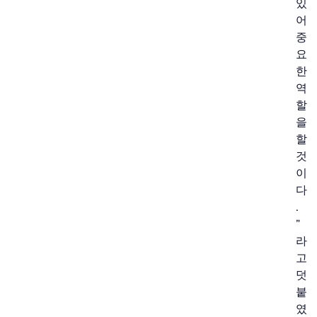
있
어
중
요
한
역
할
을
할
것
이
다
.
”
라
고
덧
붙
였