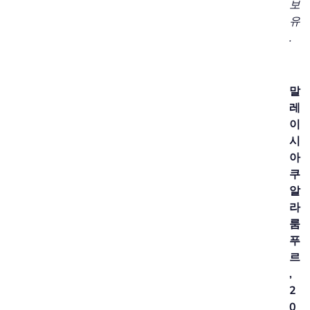
보
유
.
말
레
이
시
아
쿠
알
라
룸
푸
르
,
2
0