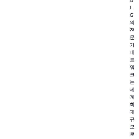
G
L
G
의
전
문
가
네
트
워
크
는
세
계
최
대
규
모
로