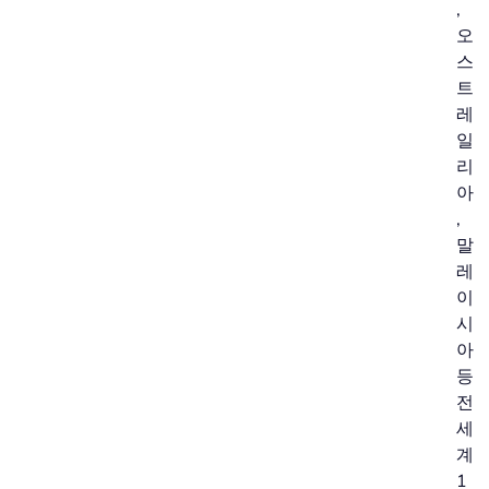
,
오
스
트
레
일
리
아
,
말
레
이
시
아
등
전
세
계
1