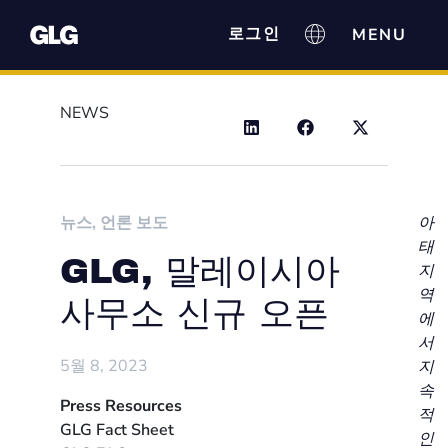
로그인
NEWS
뉴스
,
언론 보도
아
태
GLG, 말레이시아
지
역
사무소 신규 오픈
에
서
5월 8, 2023
지
속
Press Resources
적
GLG Fact Sheet
인