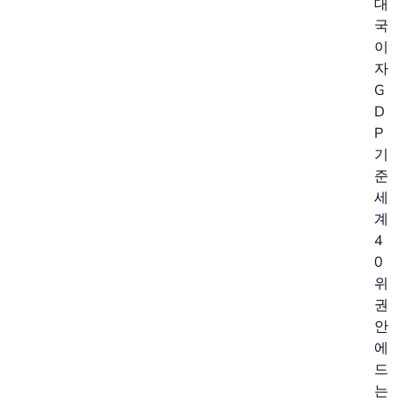
대
국
이
자
G
D
P
기
준
세
계
4
0
위
권
안
에
드
는