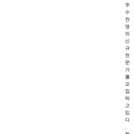
주
수
천
명
의
신
규
전
문
가
를
모
집
하
고
있
다
.