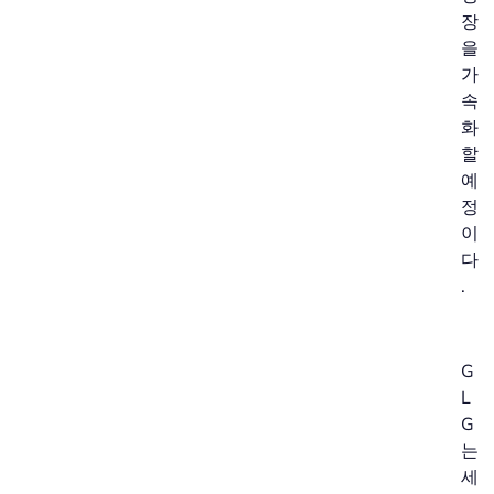
장
을
가
속
화
할
예
정
이
다
.
G
L
G
는
세