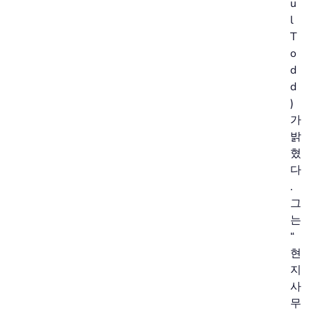
u
l
T
o
d
d
)
가
밝
혔
다
.
그
는
“
현
지
사
무