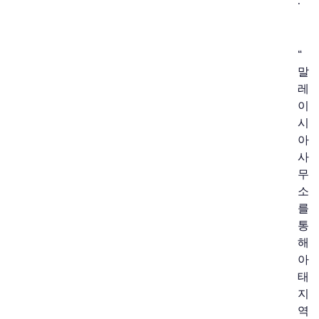
.
“
말
레
이
시
아
사
무
소
를
통
해
아
태
지
역