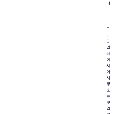
다
.
G
L
G
말
레
이
시
아
사
무
소
는
쿠
알