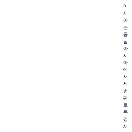
이
시
아
는
동
남
아
시
아
에
서
세
번
째
로
큰
경
제