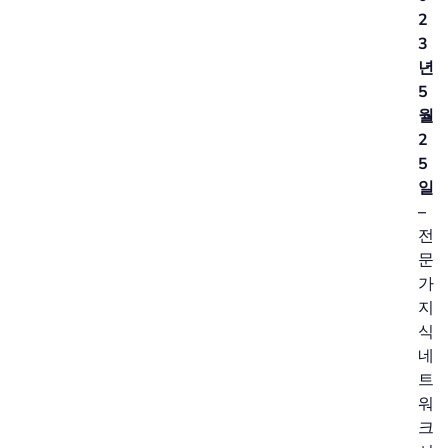
2
3
년
5
월
2
5
일
–
전
문
가
지
식
네
트
워
크