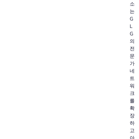
소
는
G
L
G
의
전
문
가
네
트
워
크
를
확
장
하
고
아