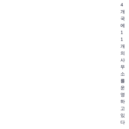
4
개
국
에
1
1
개
의
사
무
소
를
운
영
하
고
있
다