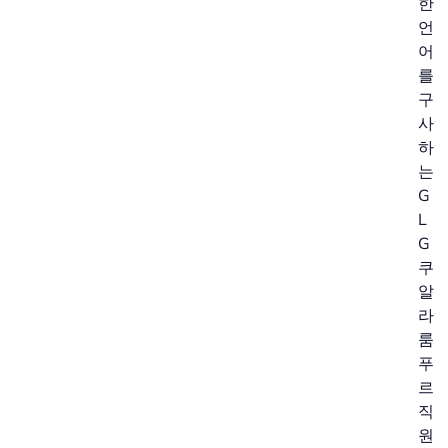
한
언
어
를
구
사
하
는
G
L
G
쿠
알
라
룸
푸
르
직
원