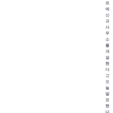
르
에
신
규
사
무
소
를
개
설
했
다
고
오
늘
발
표
했
다