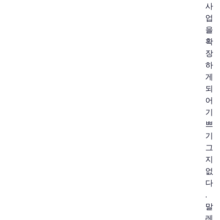
사
업
을
확
장
하
게
되
어
기
쁘
기
그
지
없
다
.
말
레