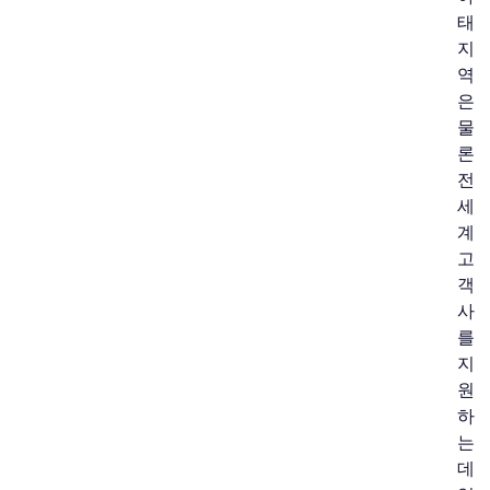
태
지
역
은
물
론
전
세
계
고
객
사
를
지
원
하
는
데