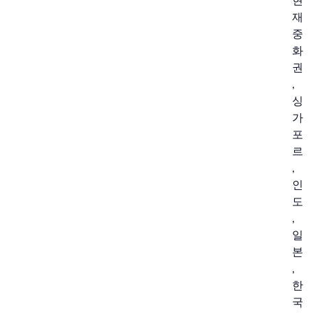
현
재
중
화
권
,
싱
가
포
르
,
인
도
,
일
본
,
한
국