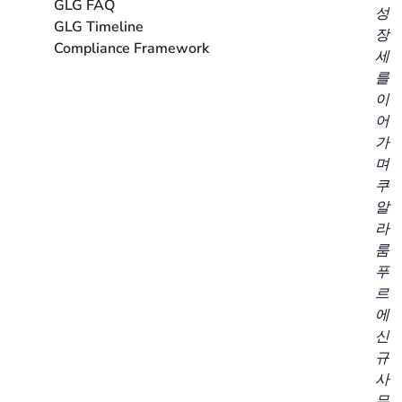
GLG FAQ
성
GLG Timeline
장
Compliance Framework
세
를
이
어
가
며
쿠
알
라
룸
푸
르
에
신
규
사
무