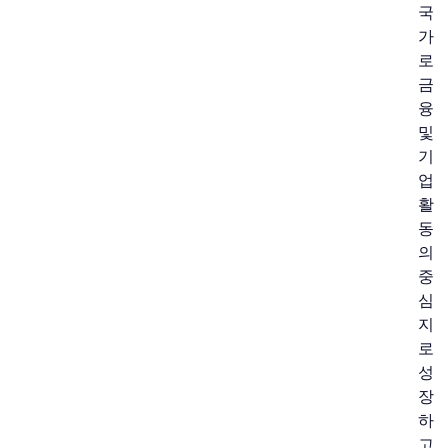
국
가
로
금
융
및
기
업
활
동
의
중
심
지
로
성
장
하
고