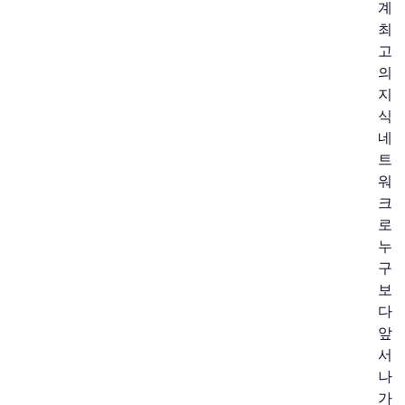
계
최
고
의
지
식
네
트
워
크
로
누
구
보
다
앞
서
나
가