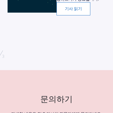
려드
기사 읽기
/
3
문의하기