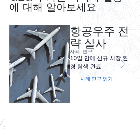
에 대해 알아보세요
항공우주 전
략 실사
사례 연구
10일 만에 신규 시장 환
경 탐색 완료
사례 연구 읽기
/
3