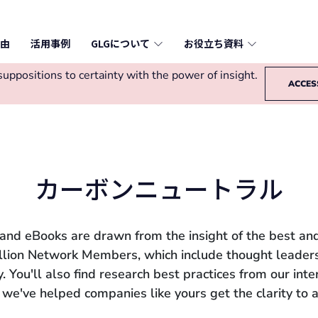
由
活用事例
GLGについて
お役立ち資料
ppositions to certainty with the power of insight.
ACCES
カーボンニュートラル
 and eBooks are drawn from the insight of the best and
llion Network Members, which include thought leaders
 You'll also find research best practices from our int
we've helped companies like yours get the clarity to a