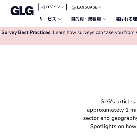
LANGUAGE
ログイン
サービス
目的別・業種別
選ばれる理
Survey Best Practices:
Learn how surveys can take you from su
GLG's articles
approximately 1 mi
sector and geography.
Spotlights on how 