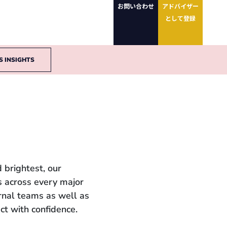
お問い合わせ
アドバイザー
として登録
S INSIGHTS
 brightest, our
 across every major
ernal teams as well as
ct with confidence.