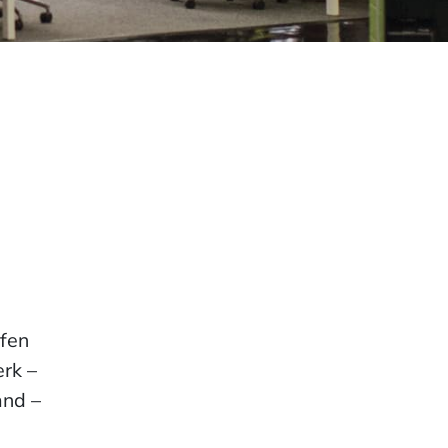
ffen
rk –
and –