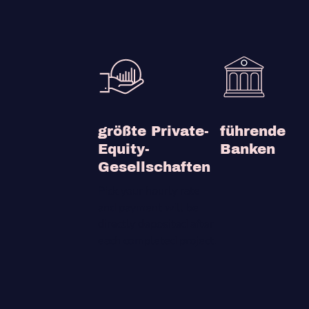
größte Private-
führende
Equity-
Banken
Gesellschaften
Pick your hourly rate
and payment will be
directly deposited after
each completed project.