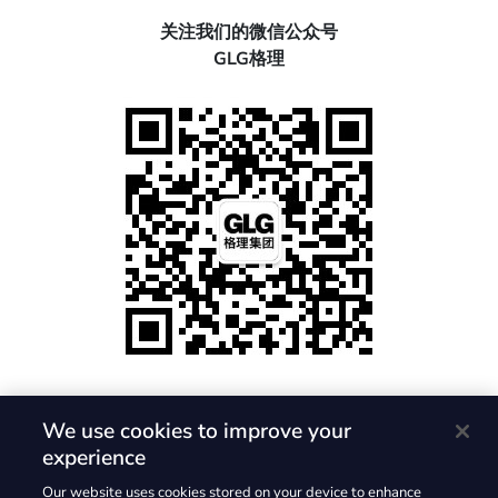
关注我们的微信公众号
GLG格理
We use cookies to improve your
experience
隐私政策
使用条款
Cookie 政策
Our website uses cookies stored on your device to enhance