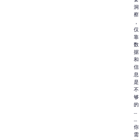
洞
察
，
仅
靠
数
据
和
信
息
是
不
够
的
…
…
你
需