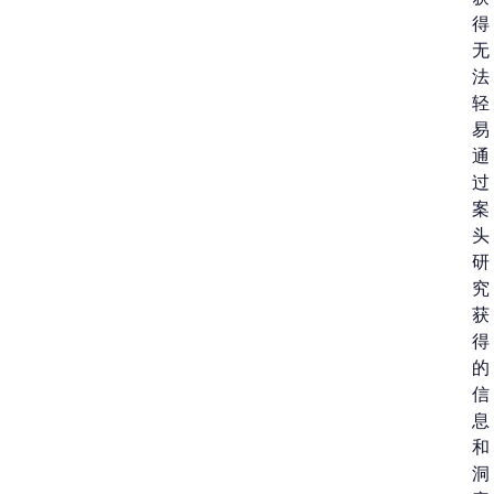
得
无
法
轻
易
通
过
案
头
研
究
获
得
的
信
息
和
洞