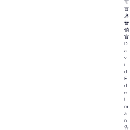
前
首
席
营
销
官
D
a
v
i
d
E
d
e
l
m
a
n
告