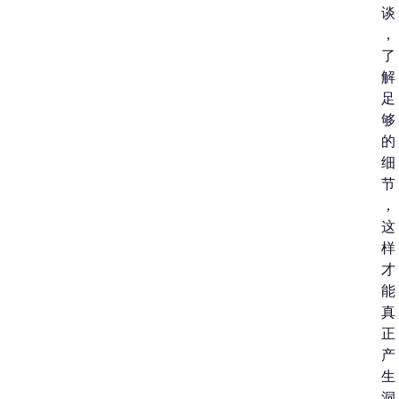
谈
，
了
解
足
够
的
细
节
，
这
样
才
能
真
正
产
生
洞