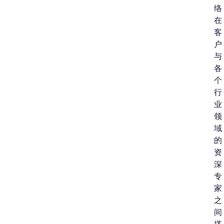
络
在
客
户
与
各
个
行
业
领
域
的
资
深
专
家
之
间