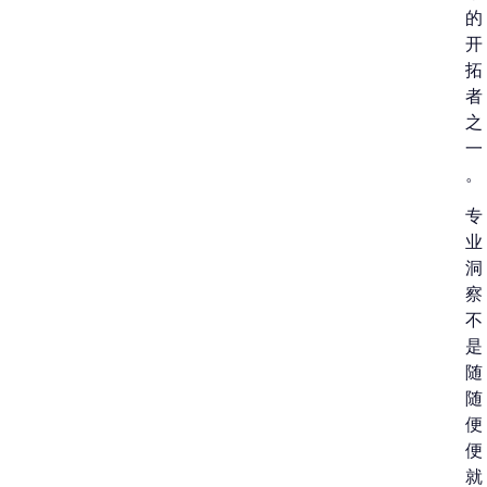
的
开
拓
者
之
一
。
专
业
洞
察
不
是
随
随
便
便
就