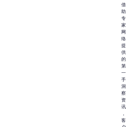
借
助
专
家
网
络
提
供
的
第
一
手
洞
察
资
讯
，
客