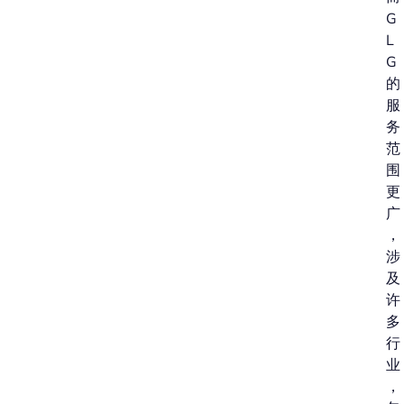
G
L
G
的
服
务
范
围
更
广
，
涉
及
许
多
行
业
，