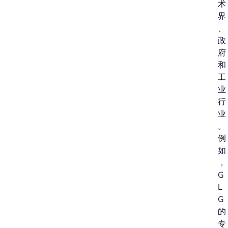
术
界
、
政
府
和
工
业
行
业
。
例
如
，
G
L
G
的
专