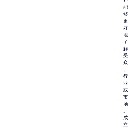
户
能
够
更
好
地
了
解
受
众
、
行
业
或
市
场
。
成
立