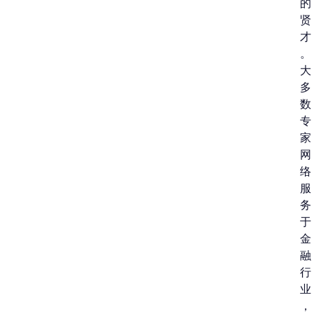
的
贤
才
。
大
多
数
专
家
网
络
服
务
于
金
融
行
业
，