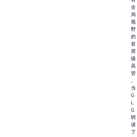
全
局
视
野
的
首
席
级
高
管
。
当
G
L
G
聘
请
了