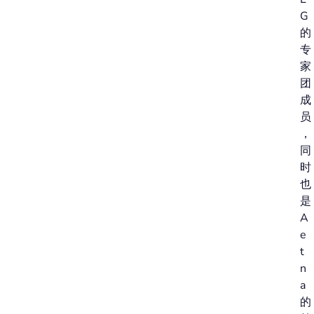
G
的
专
家
团
成
员
，
同
时
也
是
A
e
t
n
a
的