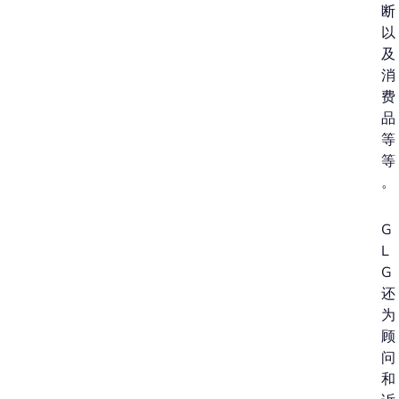
断
以
及
消
费
品
等
等
。
G
L
G
还
为
顾
问
和