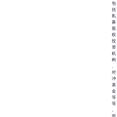
包
括
私
募
股
权
投
资
机
构
、
对
冲
基
金
等
等
。
而