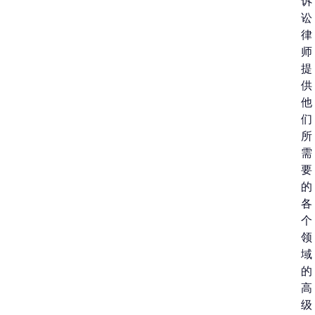
诉
讼
律
师
提
供
他
们
所
需
要
的
各
个
领
域
的
高
级