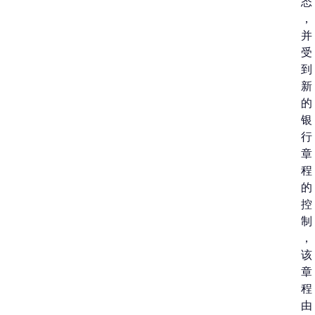
态
，
并
受
到
新
的
银
行
章
程
的
控
制
，
该
章
程
由