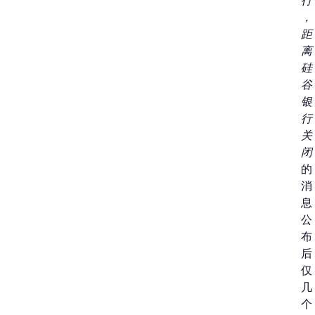
行
，
距
离
硅
谷
银
行
关
闭
的
消
息
公
布
后
仅
几
个