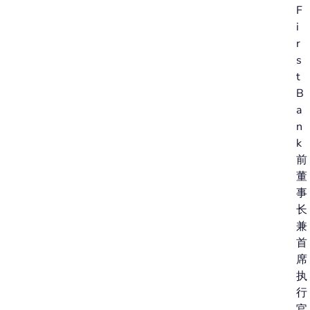
F
i
r
s
t
B
a
n
k
前
董
事
长
兼
首
席
执
行
官