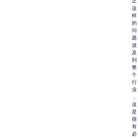
止
这
样
的
问
题
波
及
到
整
个
行
业
，
这
是
很
有
必