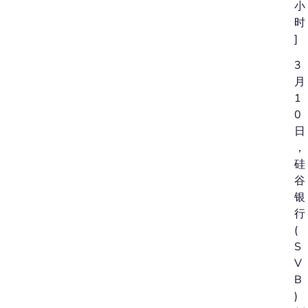
小
时
]
3
月
1
0
日
，
硅
谷
银
行
(
S
V
B
)