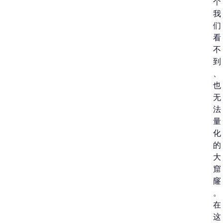
个
我
们
看
不
到
、
也
无
法
量
化
的
大
窟
窿
。
在
这