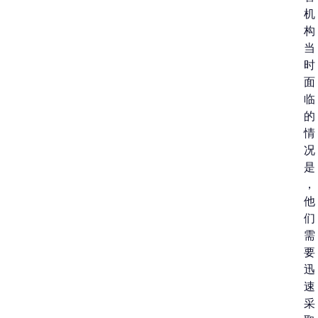
机
构
当
时
面
临
的
情
况
是
，
他
们
需
要
迅
速
采