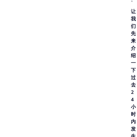
让
我
们
先
来
介
绍
一
下
过
去
2
4
小
时
内
发
生