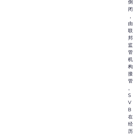
倒
闭
，
由
联
邦
监
管
机
构
接
管
。
S
V
B
在
经
历