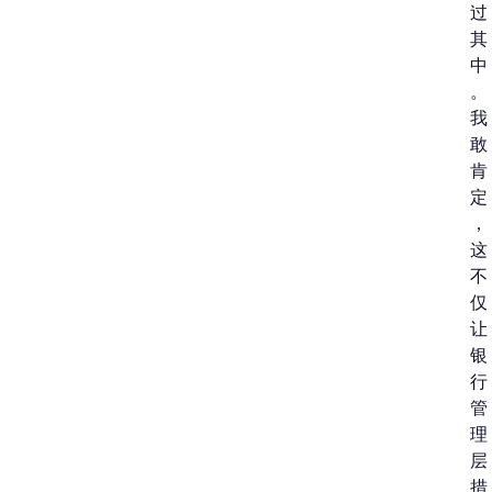
过
其
中
。
我
敢
肯
定
，
这
不
仅
让
银
行
管
理
层
措