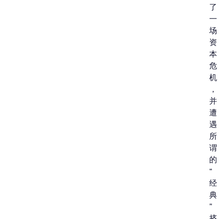
了
一
场
资
本
危
机
，
并
遭
遇
所
谓
的
“
经
典
”
挤