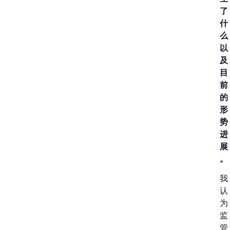
了
什
么
以
及
目
前
的
形
势
进
展
。
我
认
为
监
管