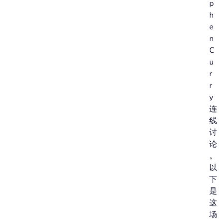
p
h
e
n
C
u
r
r
y
连
线
讨
论
。
以
下
是
这
场