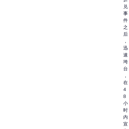
兑
事
件
之
后
，
迅
速
垮
台
，
在
4
8
小
时
内
宣