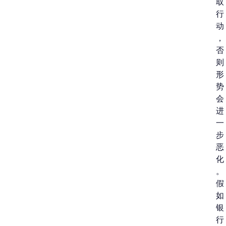
取
行
动
，
否
则
形
势
会
进
一
步
恶
化
。
假
如
银
行