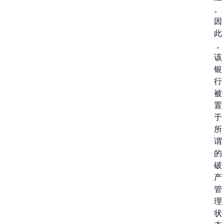
。
因
此
，
该
银
行
被
置
于
所
谓
的
破
产
管
理
状