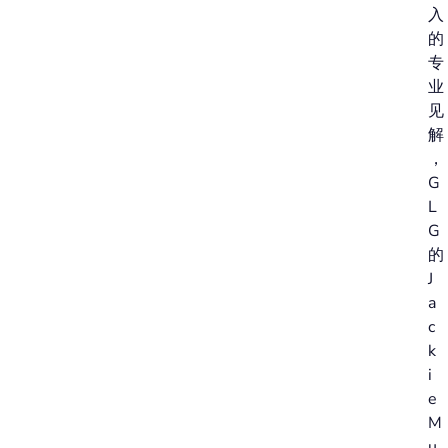
入
的
专
业
见
解
，
G
L
G
的
J
a
c
k
i
e
M
u