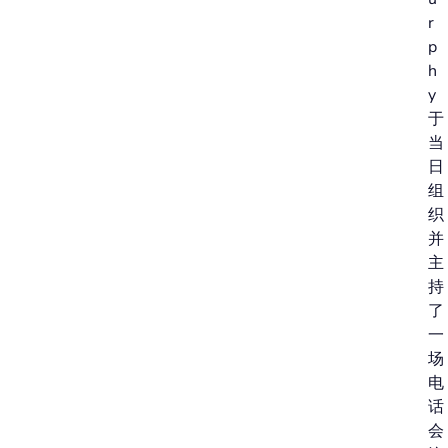
r
p
h
y
于
当
日
组
织
并
主
持
了
一
场
电
话
会