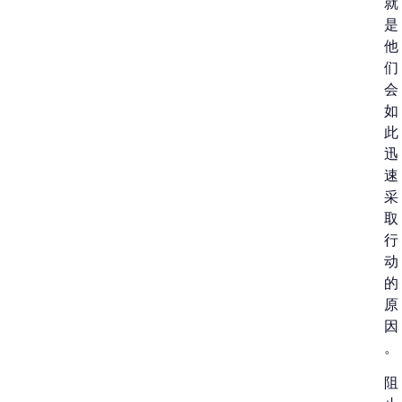
就
是
他
们
会
如
此
迅
速
采
取
行
动
的
原
因
。
阻