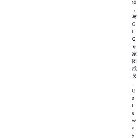
议
，
与
G
L
G
专
家
团
成
员
、
G
a
t
e
w
a
y