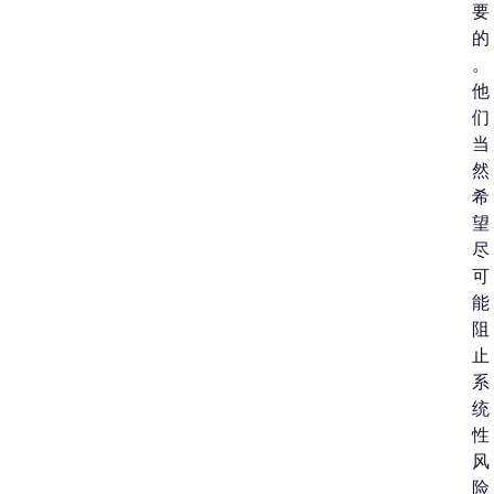
要
的
。
他
们
当
然
希
望
尽
可
能
阻
止
系
统
性
风
险