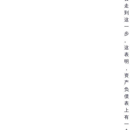
走
到
这
一
步
。
这
表
明
，
资
产
负
债
表
上
有
一