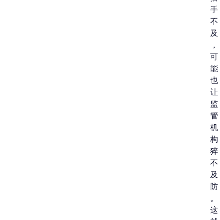
手
不
及
，
可
能
也
让
监
管
机
构
猝
不
及
防
。
这