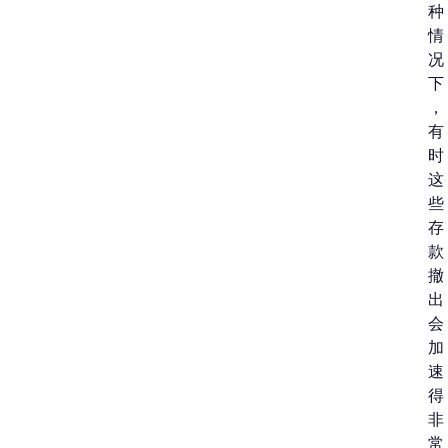
种
情
况
下
，
有
时
这
些
存
款
撤
出
会
加
速
得
非
常