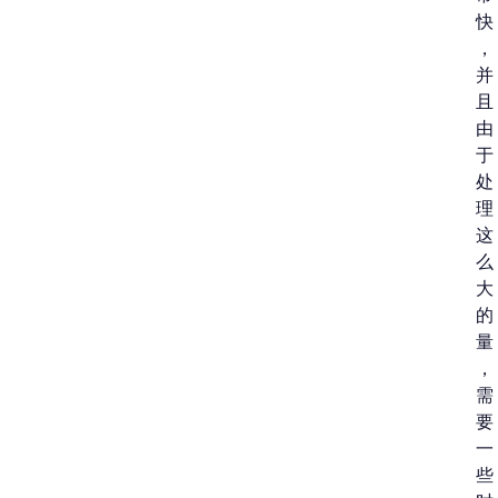
快
，
并
且
由
于
处
理
这
么
大
的
量
，
需
要
一
些