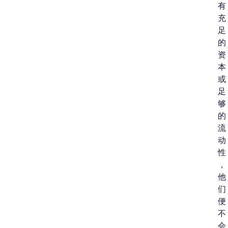
有
充
足
的
资
本
或
足
够
的
流
动
性
，
他
们
便
不
会