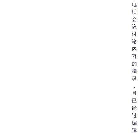
电
话
会
议
讨
论
内
容
的
摘
录
，
且
已
经
过
编
辑
。