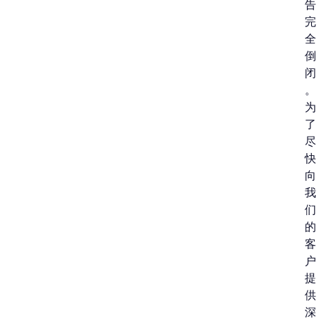
告
完
全
倒
闭
。
为
了
尽
快
向
我
们
的
客
户
提
供
深