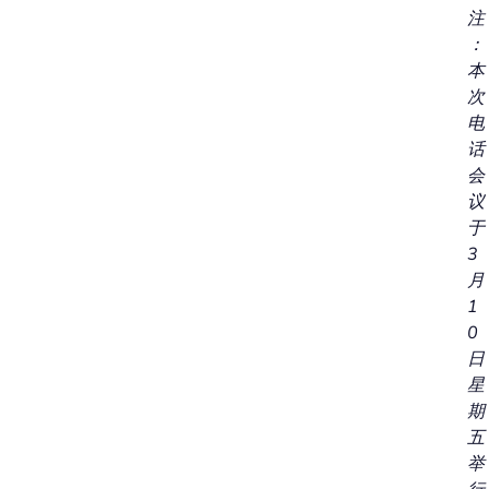
注
：
本
次
电
话
会
议
于
3
月
1
0
日
星
期
五
举