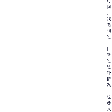
时
间
。
我
遇
到
过
，
目
睹
过
这
种
情
况
，
也
卷
入