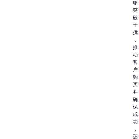
够
突
破
干
扰
，
推
动
客
户
购
买
并
确
保
成
功
，
还