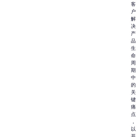
客
户
解
决
产
品
生
命
周
期
中
的
关
键
痛
点
，
以
开