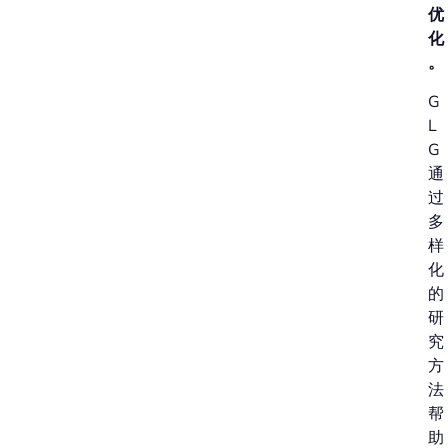
优
化
。
G
L
G
通
过
多
样
化
的
研
究
方
法
帮
助