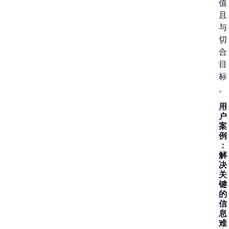
值
且
与
切
合
目
标
。
用
户
案
例
：
解
决
关
键
的
信
息
难