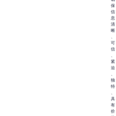
保
信
息
清
晰
、
可
信
、
紧
迫
、
独
特
、
具
有
价