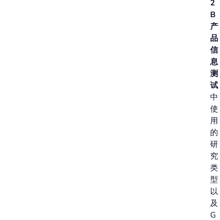
2
B
产
品
信
息
测
试
中
使
用
的
研
究
类
型
以
及
G