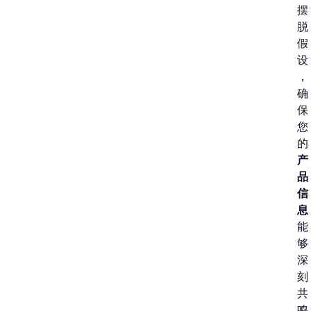
摆
脱
假
设
，
确
保
您
的
产
品
信
息
能
够
深
刻
共
鸣