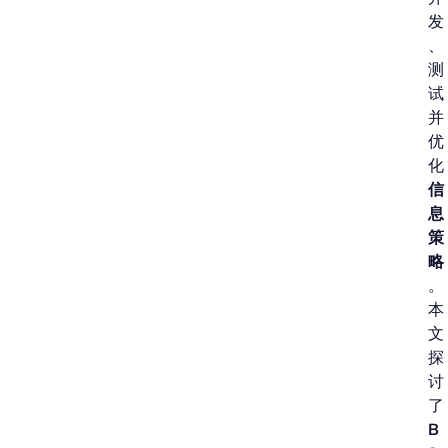
发
、
测
试
并
优
化
信
息
策
略
。
本
文
探
讨
了
B