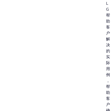
L
G
帮
助
客
户
解
决
的
实
际
用
例
，
帮
助
客
户
确