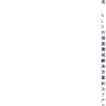
点
G
L
G
的
信
息
测
试
解
决
方
案
解
决
了
产