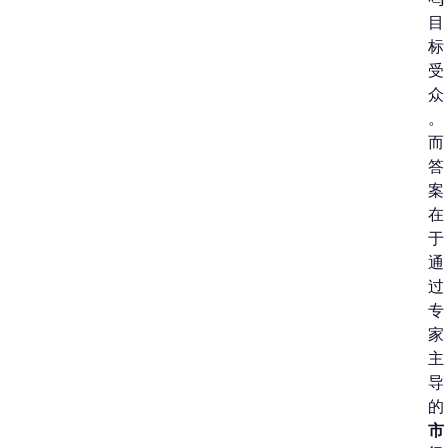
目
标
受
众
。
而
答
案
在
于
通
过
专
家
主
导
的
市