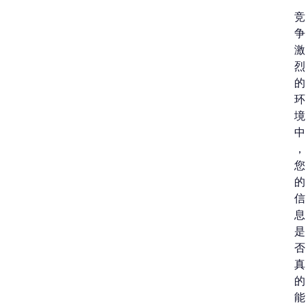
竞
争
激
烈
的
环
境
中
，
您
的
信
息
是
否
真
的
能