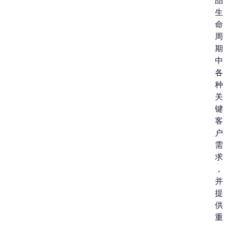
品
生
命
周
期
中
各
种
关
键
客
户
需
求
，
并
提
供
重