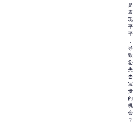
是
表
现
平
平
，
导
致
您
失
去
宝
贵
的
机
会
？