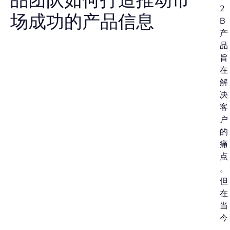
品团队如何打造推动市
2
场成功的产品信息
B
产
品
旨
在
解
决
客
户
的
痛
点
。
但
在
当
今