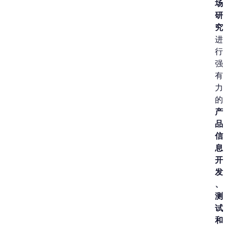
场
研
究
进
行
强
有
力
的
产
品
信
息
开
发
、
测
试
和