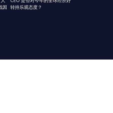
，人
CEO 是否对今年的全球经济好
战因
转持乐观态度？