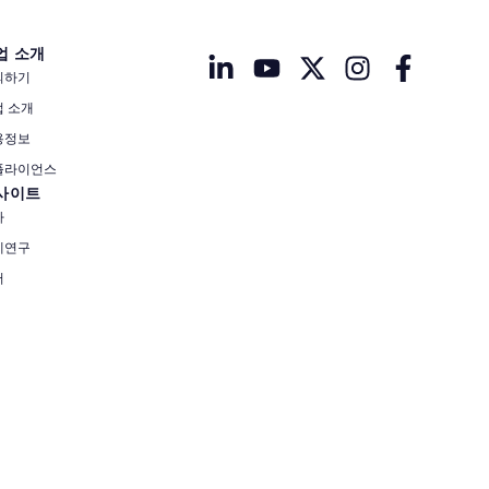
업 소개
의하기
업 소개
용정보
플라이언스
사이트
사
례연구
서