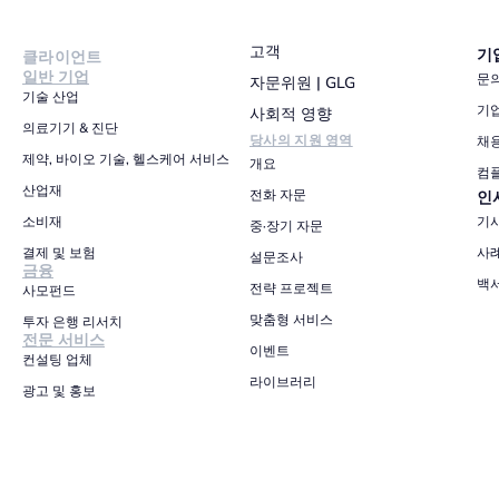
고객
기
클라이언트
일반 기업
문
자문위원 | GLG
기술 산업
기
사회적 영향
의료기기 & 진단
당사의 지원 영역
채
제약, 바이오 기술, 헬스케어 서비스
개요
컴
산업재
전화 자문
인
소비재
기
중·장기 자문
결제 및 보험
사
설문조사
금융
백
전략 프로젝트
사모펀드
맞춤형 서비스
투자 은행 리서치
전문 서비스
이벤트
컨설팅 업체
라이브러리
광고 및 홍보