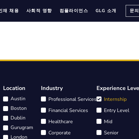
인재 채용
사회적 영향
컴플라이언스
GLG 소개
문
Location
Industry
Experience Leve
Austin
Professional Services
Internship
Boston
Financial Services
Entry Level
Dublin
Healthcare
Mid
Gurugram
Corporate
Senior
London