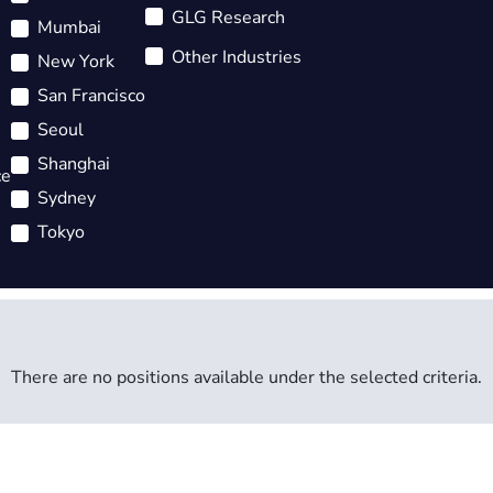
GLG Research
Mumbai
Other Industries
New York
San Francisco
Seoul
Shanghai
ce
Sydney
Tokyo
There are no positions available under the selected criteria.