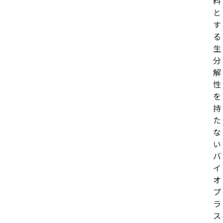
料
と
す
る
生
分
解
性
を
持
た
な
い
バ
イ
オ
プ
ラ
ス