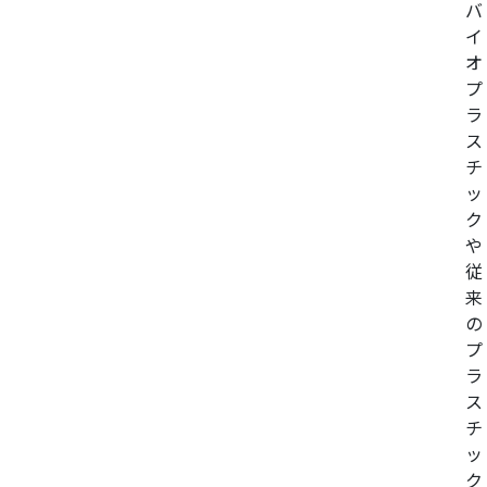
バ
イ
オ
プ
ラ
ス
チ
ッ
ク
や
従
来
の
プ
ラ
ス
チ
ッ
ク