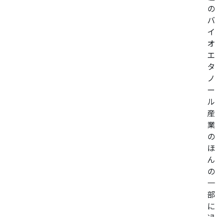
の
バ
イ
オ
エ
タ
ノ
ー
ル
産
業
の
ほ
ん
の
一
部
に