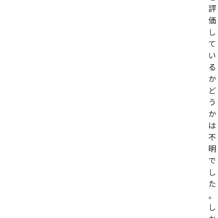
評
価
し
て
い
る
か
ど
う
か
は
不
明
で
し
た
。
し