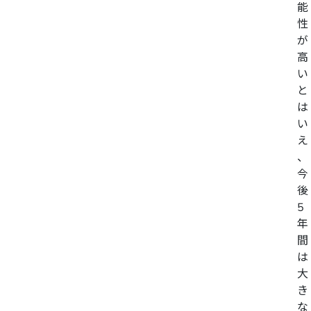
能
性
が
高
い
と
は
い
え
、
今
後
5
年
間
は
大
き
な