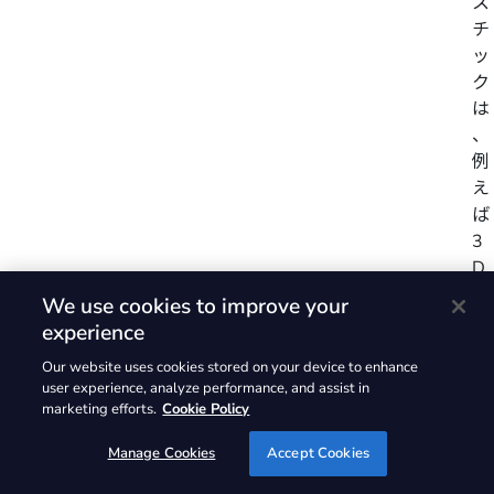
ス
チ
ッ
ク
は
、
例
え
ば
3
D
プ
We use cookies to improve your
リ
experience
ン
Our website uses cookies stored on your device to enhance
テ
user experience, analyze performance, and assist in
ィ
marketing efforts.
Cookie Policy
ン
グ
Manage Cookies
Accept Cookies
ア