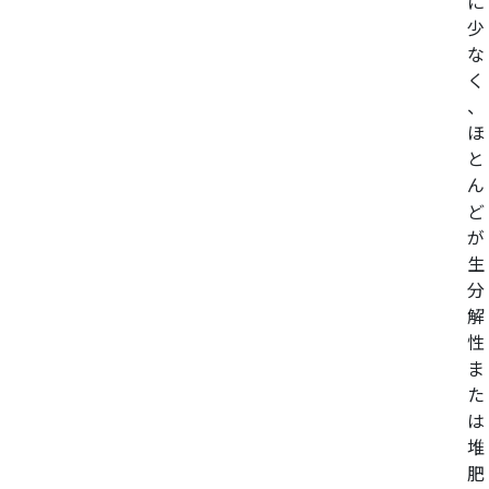
に
少
な
く
、
ほ
と
ん
ど
が
生
分
解
性
ま
た
は
堆
肥