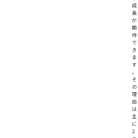
成
長
が
期
待
で
き
ま
す
。
そ
の
理
由
は
主
に
2