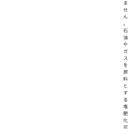
ま
せ
ん
。
石
油
や
ガ
ス
を
原
料
と
す
る
堆
肥
化
可