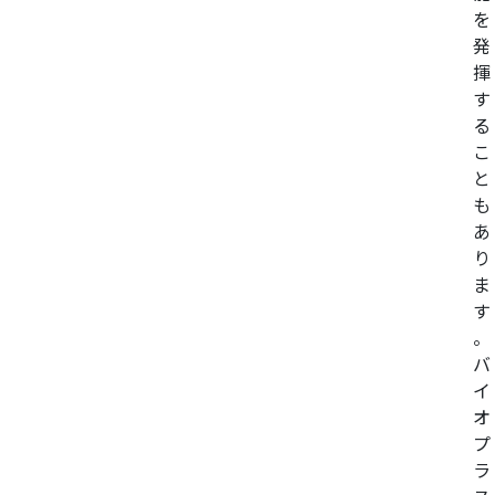
を
発
揮
す
る
こ
と
も
あ
り
ま
す
。
バ
イ
オ
プ
ラ