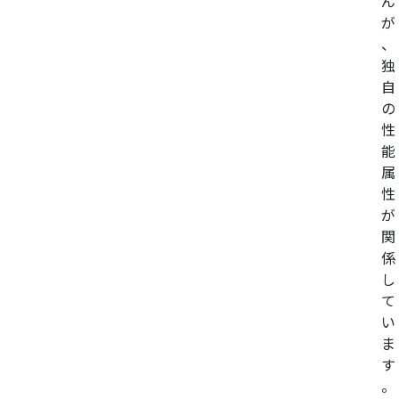
ん
が
、
独
自
の
性
能
属
性
が
関
係
し
て
い
ま
す
。