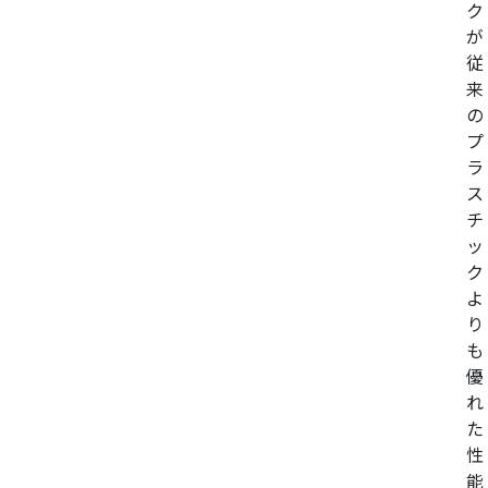
ク
が
従
来
の
プ
ラ
ス
チ
ッ
ク
よ
り
も
優
れ
た
性
能