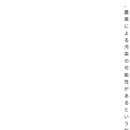
、
農
薬
に
よ
る
汚
染
の
可
能
性
が
あ
る
と
い
う