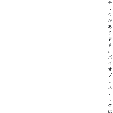
チ
ッ
ク
が
あ
り
ま
す
。
バ
イ
オ
プ
ラ
ス
チ
ッ
ク
は