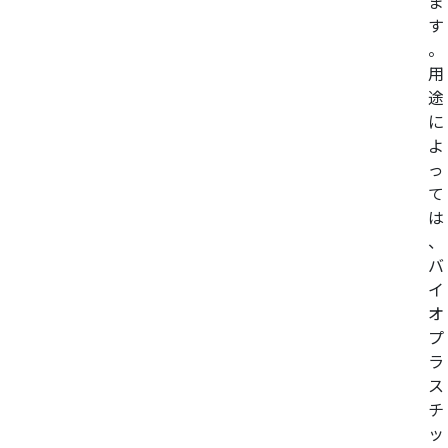
ま
す
。
用
途
に
よ
っ
て
は
、
バ
イ
オ
プ
ラ
ス
チ
ッ