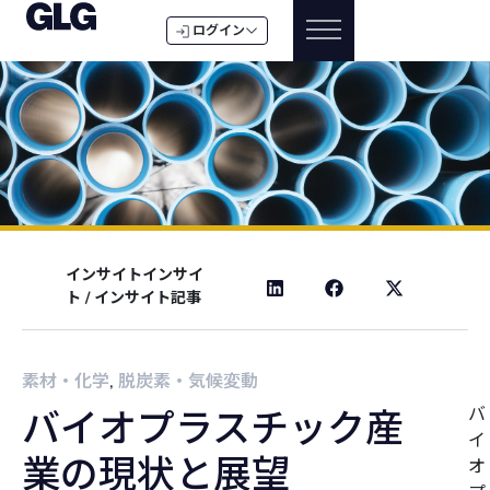
ログイン
インサイトインサイ
ト
/
インサイト記事
素材・化学
,
脱炭素・気候変動
バ
バイオプラスチック産
イ
業の現状と展望
オ