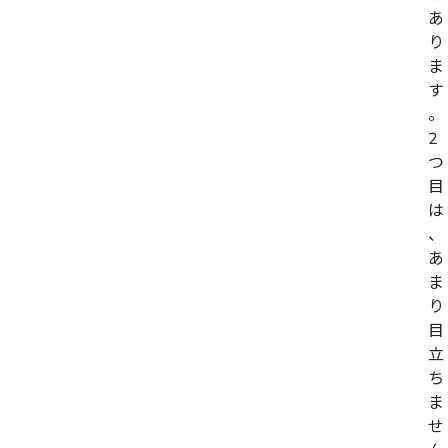
あ
り
ま
す
。
2
つ
目
は
、
あ
ま
り
目
立
ち
ま
せ