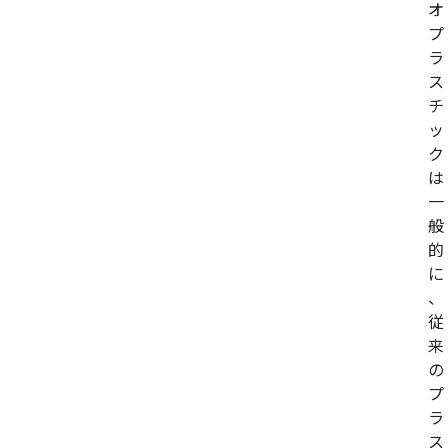
オ
プ
ラ
ス
チ
ッ
ク
は
一
般
的
に
、
従
来
の
プ
ラ
ス