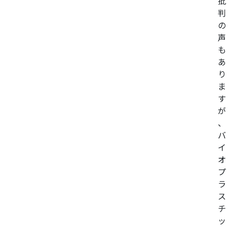
批
判
の
声
も
あ
り
ま
す
が
、
バ
イ
オ
プ
ラ
ス
チ
ッ