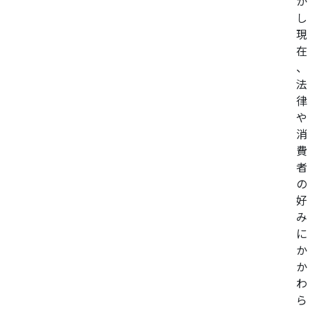
か
し
現
在
、
法
律
や
消
費
者
の
好
み
に
か
か
わ
ら