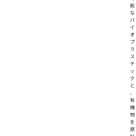
能
な
バ
イ
オ
プ
ラ
ス
チ
ッ
ク
と
、
有
機
物
を
原