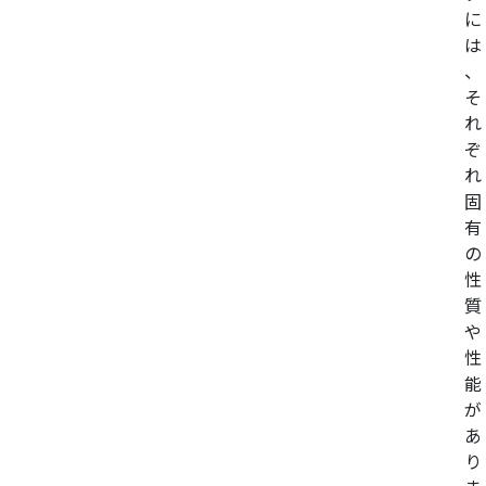
に
は
、
そ
れ
ぞ
れ
固
有
の
性
質
や
性
能
が
あ
り