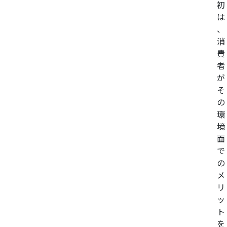
初
は
、
消
費
者
が
そ
の
環
境
面
で
の
メ
リ
ッ
ト
を