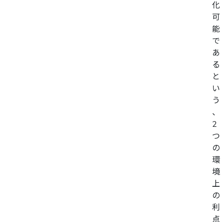
化
可
能
で
あ
る
と
い
う
、
2
つ
の
環
境
上
の
利
点