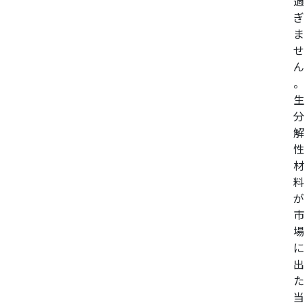
過
ぎ
ま
せ
ん
。
生
分
解
性
材
料
が
市
場
に
出
た
当