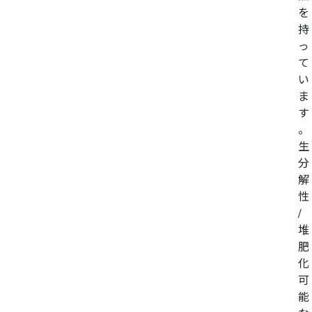
を
持
っ
て
い
ま
す
。
生
分
解
性
/
堆
肥
化
可
能