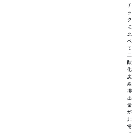
チ
ッ
ク
に
比
べ
て
二
酸
化
炭
素
排
出
量
が
非
常