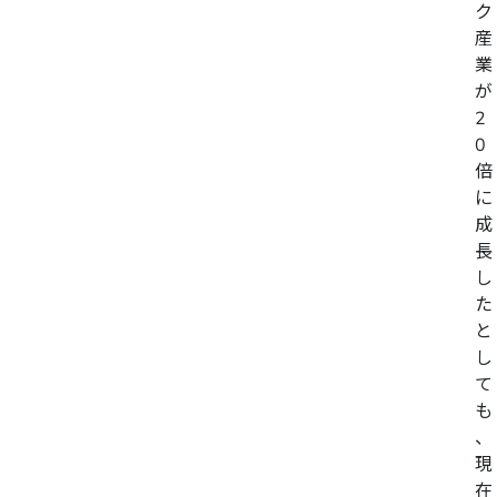
ク
産
業
が
2
0
倍
に
成
長
し
た
と
し
て
も
、
現
在