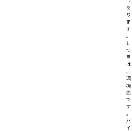
つ
あ
り
ま
す
。
1
つ
目
は
、
環
境
面
で
す
。
バ
イ