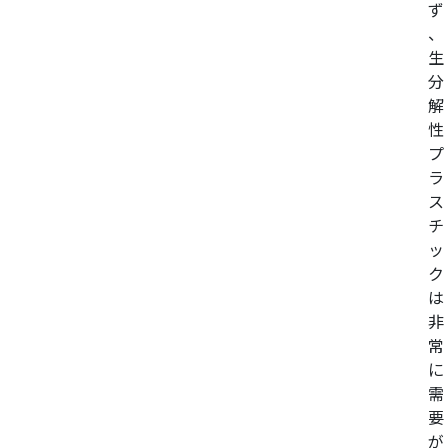
ず
、
生
分
解
性
プ
ラ
ス
チ
ッ
ク
は
非
常
に
需
要
が