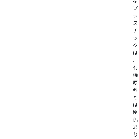
な
プ
ラ
ス
チ
ッ
ク
は
、
有
機
原
料
と
は
関
係
あ
り