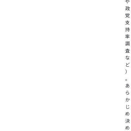
や
政
党
支
持
率
調
査
な
ど
）
。
あ
ら
か
じ
め
決
め