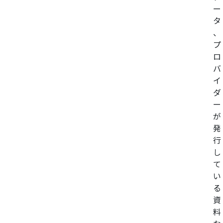
ー
タ
、
プ
ロ
バ
イ
ダ
ー
が
発
行
し
て
い
る
資
料