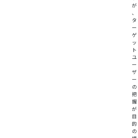
が
、
タ
ー
ゲ
ッ
ト
ユ
ー
ザ
ー
の
把
握
が
目
的
の