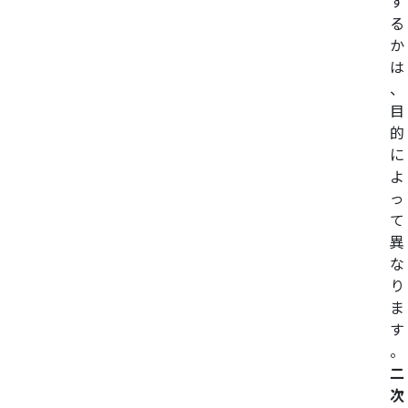
す
る
か
は
、
目
的
に
よ
っ
て
異
な
り
ま
す
。
二
次