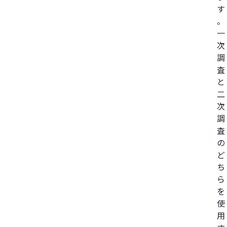
す
。
一
次
調
査
と
二
次
調
査
の
ど
ち
ら
を
使
用