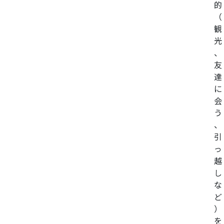
的
（
観
光
、
友
達
に
会
う
、
引
っ
越
し
な
ど
）
を