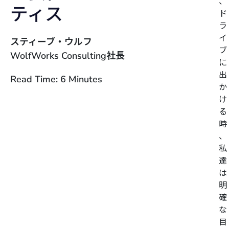
、
ティス
ド
ラ
イ
スティーブ・ウルフ
ブ
WolfWorks Consulting社長
に
出
Read Time: 6 Minutes
か
け
る
時
、
私
達
は
明
確
な
目