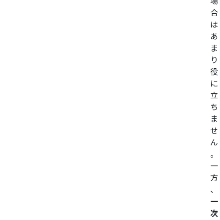
場
合
は
あ
ま
り
役
に
立
ち
ま
せ
ん
。
一
方
、
一
次