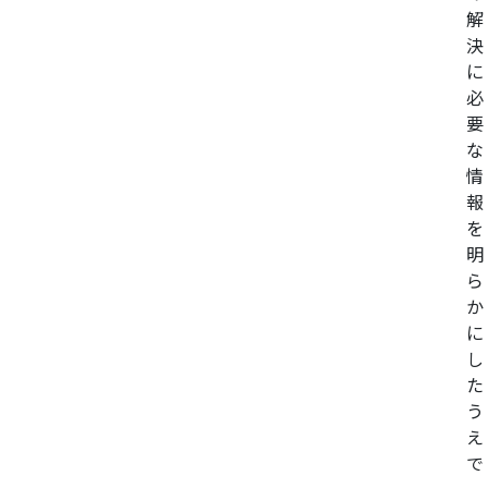
解
決
に
必
要
な
情
報
を
明
ら
か
に
し
た
う
え
で