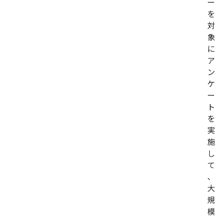
ー
を
対
象
に
ア
ン
ケ
ー
ト
を
実
施
し
て
、
大
規
模