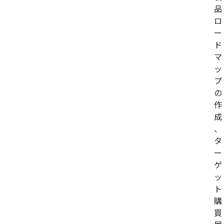
品
ロ
ー
ド
マ
ッ
プ
の
作
成
、
タ
ー
ゲ
ッ
ト
購
買