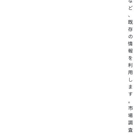
な
ど
、
既
存
の
情
報
を
利
用
し
ま
す
。
市
場
調
査