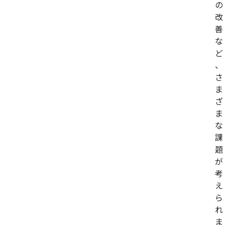
の
改
善
な
ど
、
さ
ま
ざ
ま
な
課
題
が
考
え
ら
れ
ま