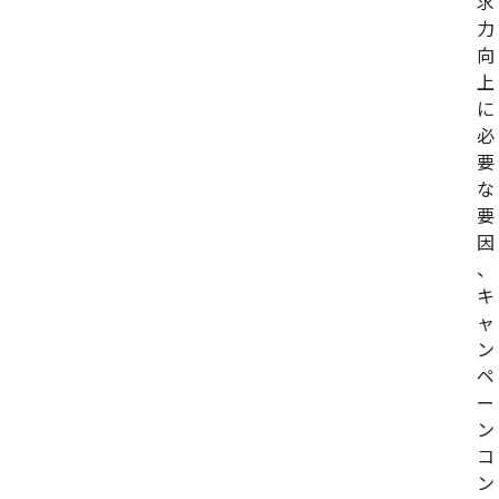
求
力
向
上
に
必
要
な
要
因
、
キ
ャ
ン
ペ
ー
ン
コ
ン