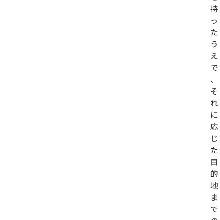
持
っ
た
う
え
で
、
そ
れ
に
応
じ
た
目
的
地
ま
で