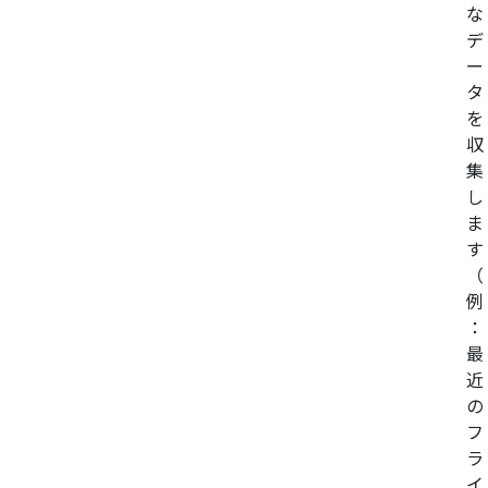
な
デ
ー
タ
を
収
集
し
ま
す
（
例
：
最
近
の
フ
ラ
イ