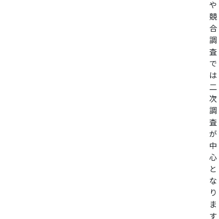
や
競
合
調
査
で
は
二
次
調
査
が
中
心
と
な
り
ま
す