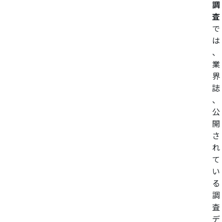
調
査
で
は
、
業
界
誌
、
公
開
さ
れ
て
い
る
調
査
デ