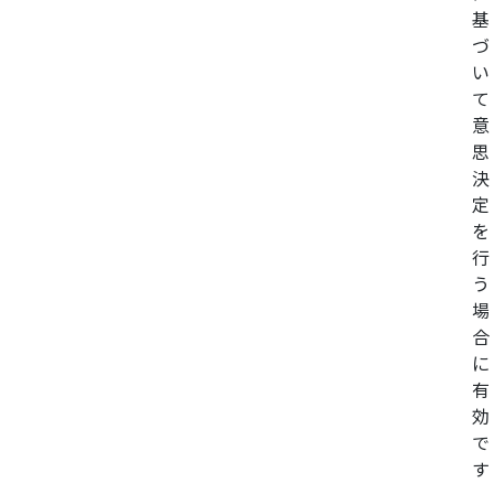
基
づ
い
て
意
思
決
定
を
行
う
場
合
に
有
効
で
す