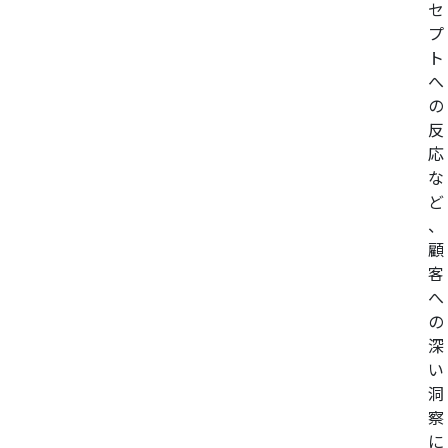
セ
プ
ト
へ
の
反
応
な
ど
、
顧
客
へ
の
深
い
洞
察
に