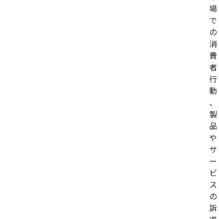
場
で
の
消
費
者
行
動
、
製
品
や
サ
ー
ビ
ス
の
訴