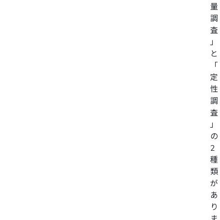
量
調
査
」
と
「
定
性
調
査
」
の
2
種
類
が
あ
り
ま