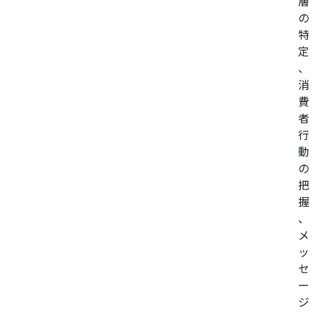
層
の
特
定
、
消
費
者
行
動
の
把
握
、
メ
ッ
セ
ー
ジ