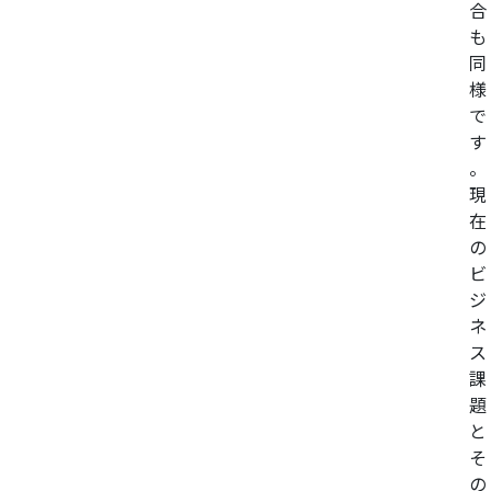
合
も
同
様
で
す
。
現
在
の
ビ
ジ
ネ
ス
課
題
と
そ
の