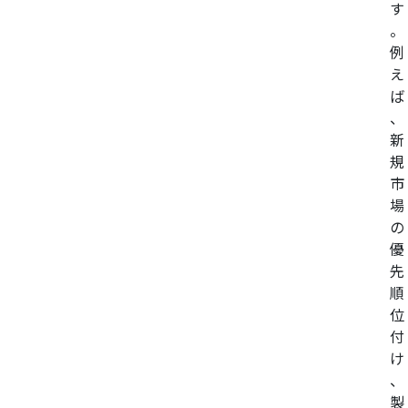
す
。
例
え
ば
、
新
規
市
場
の
優
先
順
位
付
け
、
製