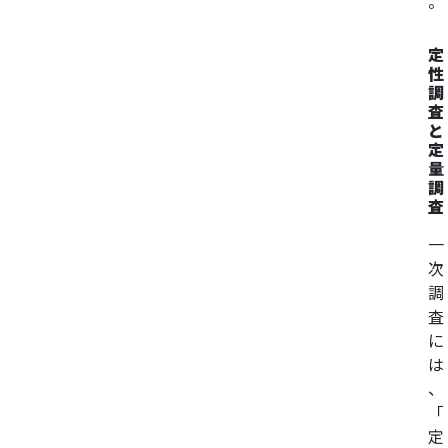
。
定
性
調
査
と
定
量
調
査
一
次
調
査
に
は
、
「
定