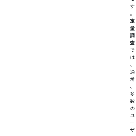
す
。
定
量
調
査
で
は
、
通
常
、
多
数
の
ユ
ー
ザ