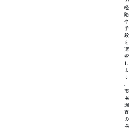
の
経
路
や
手
段
を
選
択
し
ま
す
。
市
場
調
査
の
場