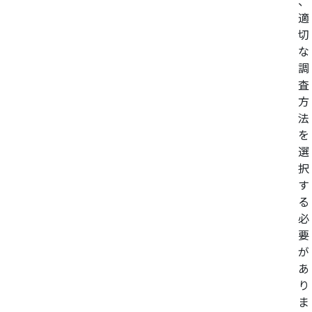
、
適
切
な
調
査
方
法
を
選
択
す
る
必
要
が
あ
り
ま