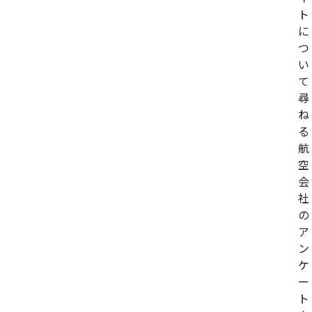
ト
に
つ
い
て
尋
ね
る
航
空
会
社
の
ア
ン
ケ
ー
ト