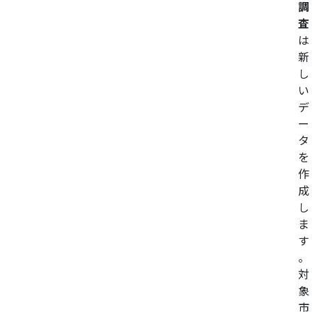
調
査
は
新
し
い
デ
ー
タ
を
作
成
し
ま
す
。
対
象
市