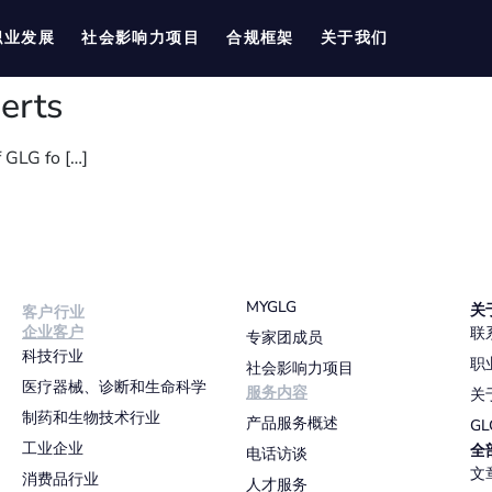
职业发展
社会影响力项目
合规框架
关于我们
erts
f GLG fo […]
MYGLG
关
客户行业
企业客户
联
专家团成员
科技行业
职
社会影响力项目
医疗器械、诊断和生命科学
服务内容
关
制药和生物技术行业
产品服务概述
G
工业企业
全
电话访谈
文
消费品行业
人才服务