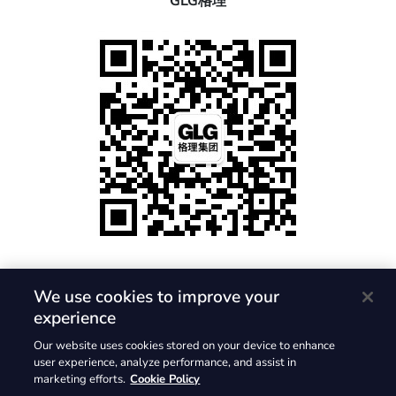
GLG格理
We use cookies to improve your
experience
隐私政策
使用条款
Cookie 政策
Our website uses cookies stored on your device to enhance
© 2026, Gerson Lehrman Group, Inc. 保留所有权利。GLG 与
user experience, analyze performance, and assist in
marketing efforts.
Cookie Policy
GLG 标志是 Gerson Lehrman Group, Inc. 的注册商标