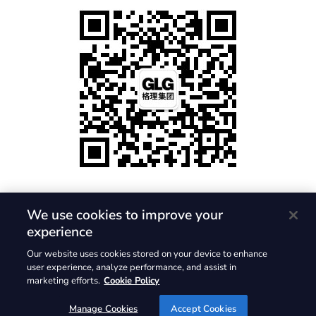
We use cookies to improve your
experience
隐私政策
使用条款
Cookie 政策
Our website uses cookies stored on your device to enhance
© 2026, Gerson Lehrman Group, Inc. 保留所有权利。GLG 与
user experience, analyze performance, and assist in
marketing efforts.
Cookie Policy
GLG 标志是 Gerson Lehrman Group, Inc. 的注册商标
Manage Cookies
Accept Cookies