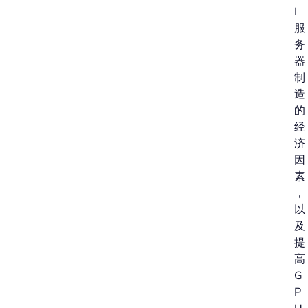
I
服
务
器
制
造
的
经
济
因
素
，
以
及
提
高
G
P