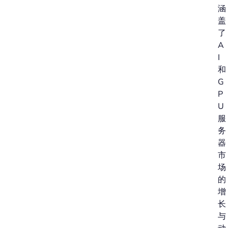
涵
盖
了
A
I
和
G
P
U
服
务
器
市
场
的
增
长
与