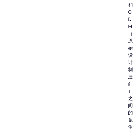
和
O
D
M
（
原
始
设
计
制
造
商
）
之
间
的
竞
争