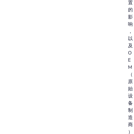
置
的
影
响
，
以
及
O
E
M
（
原
始
设
备
制
造
商
）