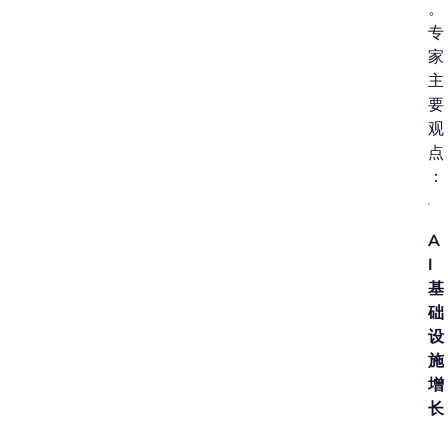
。
专
家
主
要
观
点
：
A
I
基
础
设
施
增
长