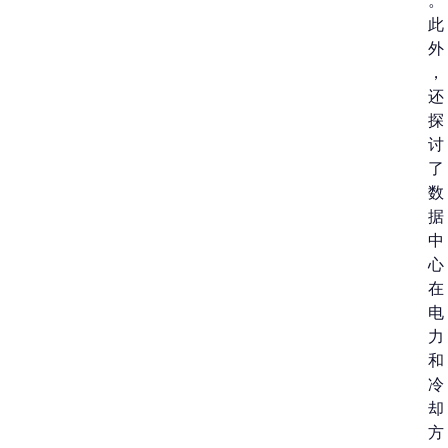
。
此
外
，
还
探
讨
了
数
据
中
心
在
电
力
和
冷
却
方