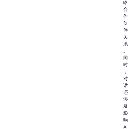
略
合
作
伙
伴
关
系
。
同
时
，
对
话
还
涉
及
影
响
A