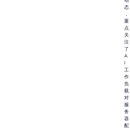
动
态
，
重
点
关
注
了
A
I
工
作
负
载
对
服
务
器
配