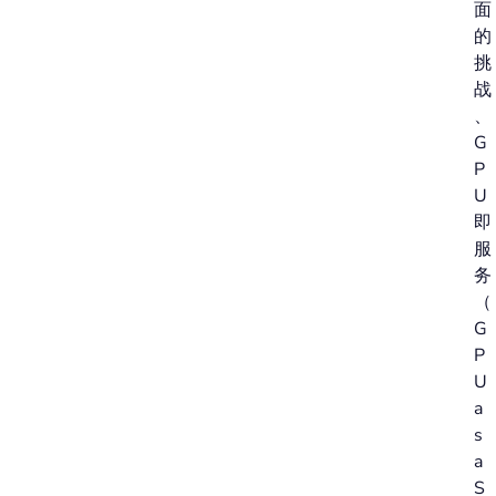
面
的
挑
战
、
G
P
U
即
服
务
（
G
P
U
a
s
a
S