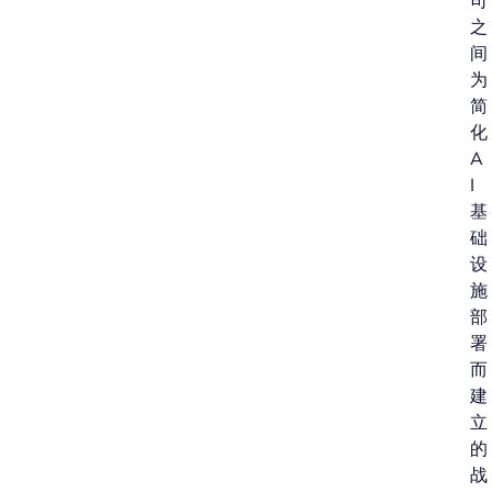
司
之
间
为
简
化
A
I
基
础
设
施
部
署
而
建
立
的
战