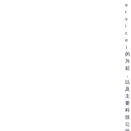
e
r
v
i
c
e
）
的
兴
起
，
以
及
主
要
科
技
公