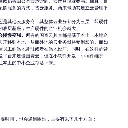
据或仍将由公有云运营商、云计算企业参与。而且，目
采购服务的方式，找云服务厂商来帮助其建立云管理平
还是其他云服务商，其整体云业务都分为三层，即硬件
的底层基座，生产硬件的企业机会就大。
会慢慢变强。
所有的国资云其实都是基于本土、本地企
步迁移到本地，从而外地的云业务就将受到影响。而如
遣员工到当地常驻或者在当地设厂。同时，在这样的背
发平台来建设国资云，但在小软件开发、小插件维护
让本土的中小企业存活下来。
面临哪些挑战？
需要时间，也会遇到困难，主要有以下几个方面：