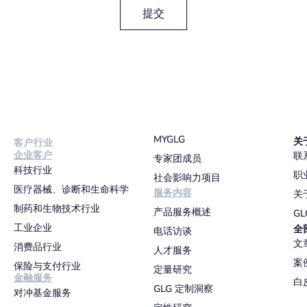
提交
MYGLG
关
客户行业
企业客户
联
专家团成员
科技行业
职
社会影响力项目
医疗器械、诊断和生命科学
服务内容
关
制药和生物技术行业
产品服务概述
G
工业企业
全
电话访谈
文
消费品行业
人才服务
案
保险与支付行业
定量研究
金融服务
白
GLG 定制洞察
对冲基金服务