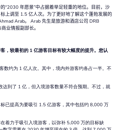
特的
“
2030
年
愿景
”
中占据着举足轻重的地位。目前，沙
目标上调
至
1.5
亿人次。为了更好地了解这个蓬勃发展的
hmad Arab
。
Arab
先生是旅游和酒店公司
DRB
与商业情报副部长。
 亿游客，较最初的 1 亿游客目标有较大幅度的提升。您认
客数约为 1 亿人次。其中，境内外游客约各占一半。不
人数达到了 1 亿，但入境游客数量不符合预期。不过，就
高为要吸引 1.5 亿游客，其中包括约 8,000 万
着力于吸引入境游客，以弥补 5,000 万的目标缺
数字需要在 2030 年增至现在的 3 倍，达到 7,000 万