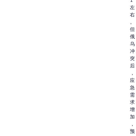
1
左
右
。
但
俄
乌
冲
突
后
，
应
急
需
求
增
加
，
预