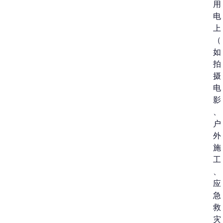
用
电
上
（
如
拍
摄
电
影
、
户
外
施
工
、
应
急
救
灾