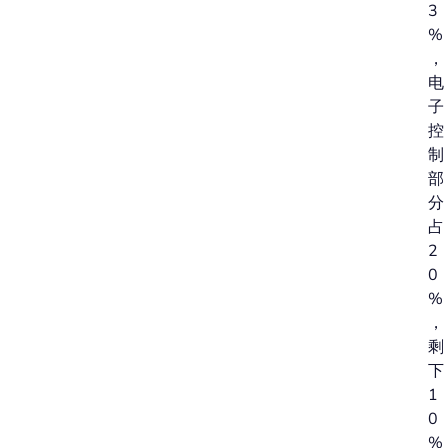
3
%
，
电
子
控
制
部
分
占
2
0
%
，
剩
下
1
0
%