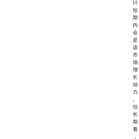
计
短
期
内
会
是
该
市
场
增
长
动
力
。
但
长
期
看
，