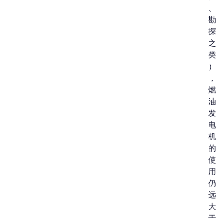
、
勘
探
之
类
）
，
燃
油
发
电
机
的
使
用
仍
远
大