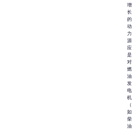
增
长
的
动
力
源
应
是
对
燃
油
发
电
机
（
如
柴
油