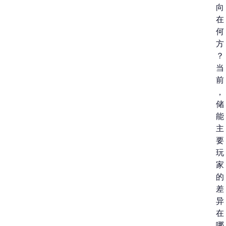
向
在
何
方
？
当
前
，
储
能
主
要
玩
家
的
差
异
在
哪