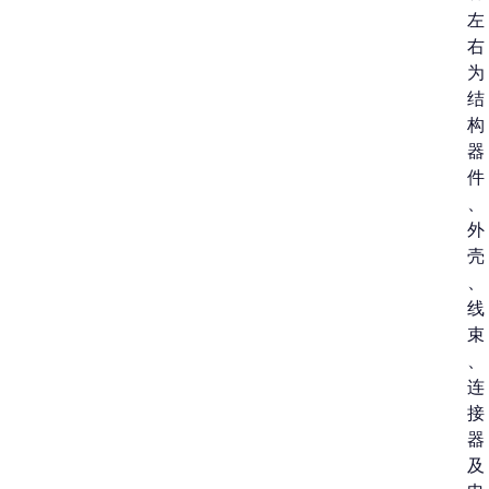
左
右
为
结
构
器
件
、
外
壳
、
线
束
、
连
接
器
及