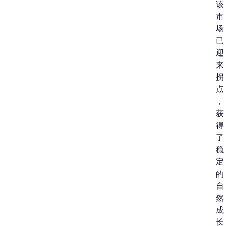
该
市
场
已
迎
来
拐
点
，
获
得
了
稳
定
的
自
然
成
长