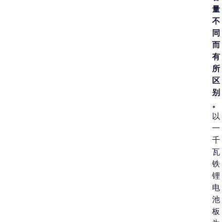
量
不
同
而
有
所
区
别
。
以
一
千
瓦
铁
锂
电
池
板