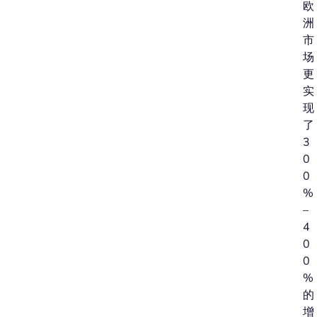
欧
洲
市
场
更
实
现
了
3
0
0
%
–
4
0
0
%
的
增