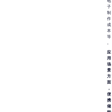
电
子
制
作
成
本
等
。
应
用
场
景
方
面
，
便
携
储