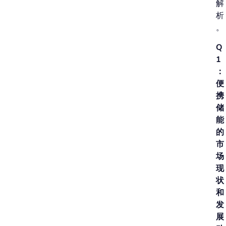
解
析
。
Q
1
：
便
携
储
能
的
市
场
现
状
和
发
展