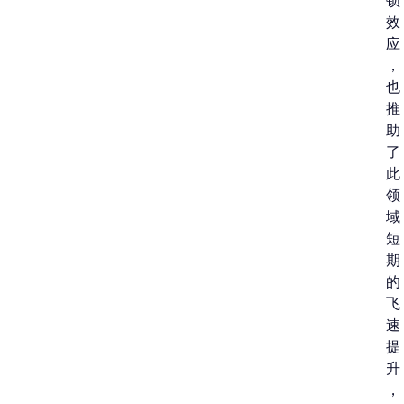
锁
效
应
，
也
推
助
了
此
领
域
短
期
的
飞
速
提
升
，