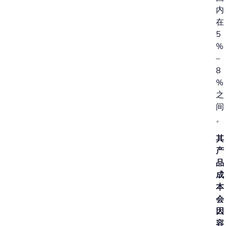
内
在
5
%
–
8
%
之
间
。
其
产
品
成
本
会
因
容