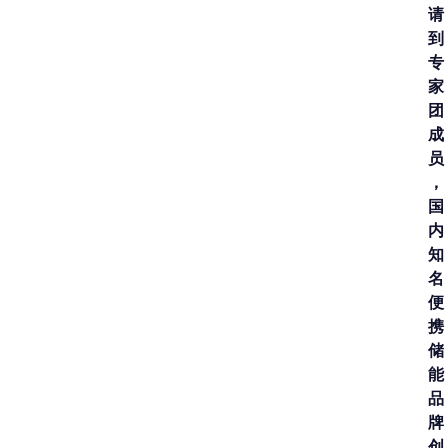
请
到
专
家
团
成
员
，
国
内
知
名
便
携
储
能
品
牌
创