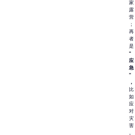
家
露
营
；
再
者
是
“
应
急
”
，
比
如
应
对
灾
害
。