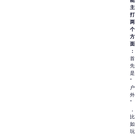
能
主
打
两
个
方
面
：
首
先
是
“
户
外
”
，
比
如
玩