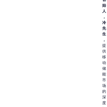
始
人
，
冷
先
生
，
提
供
移
动
储
能
市
场
的
深
度