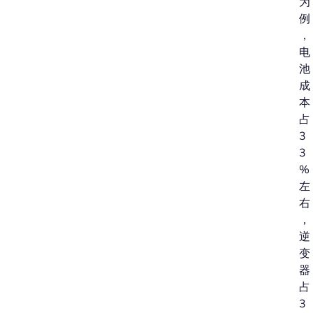
为
例
，
电
池
成
本
占
3
3
%
左
右
，
逆
变
器
占
3