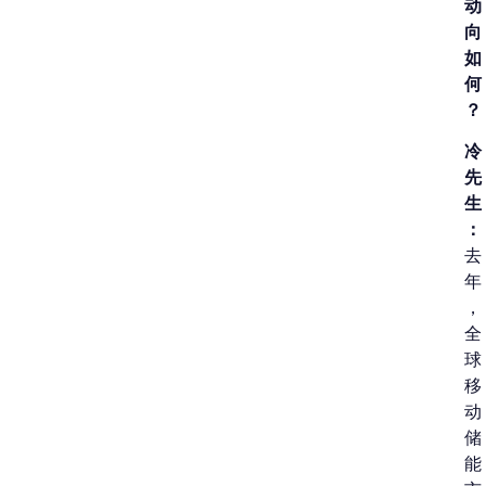
动
向
如
何
？
冷
先
生
：
去
年
，
全
球
移
动
储
能