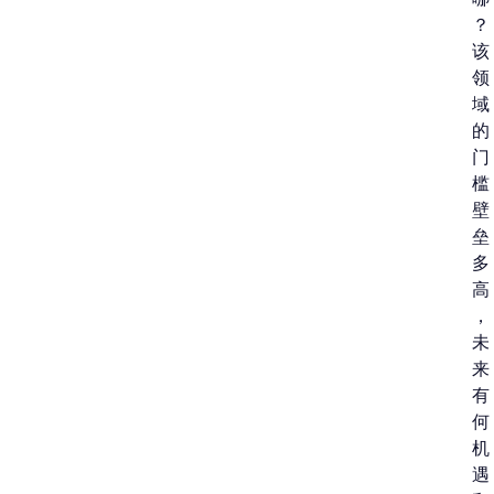
？
该
领
域
的
门
槛
壁
垒
多
高
，
未
来
有
何
机
遇