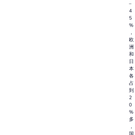
–
4
5
%
，
欧
洲
和
日
本
各
占
到
2
0
%
多
，
国