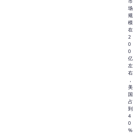
市
场
规
模
在
2
0
0
亿
左
右
，
美
国
占
到
4
0
%