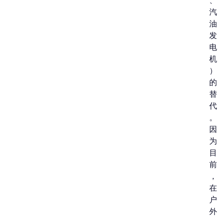
、
汽
油
发
电
机
）
的
替
代
。
因
为
目
前
，
在
户
外