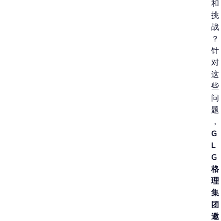
和
挑
战
？
针
对
这
些
问
题
，
G
L
G
格
理
集
团
邀