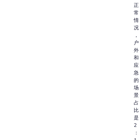
正
常
情
况
，
户
外
和
应
急
的
场
景
占
比
是
2
：