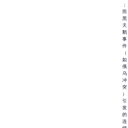
；
而
黑
天
鹅
事
件
（
如
俄
乌
冲
突
）
引
发
的
连