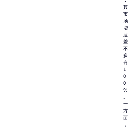
，
其
市
场
增
速
差
不
多
有
1
0
0
%
。
一
方
面
，