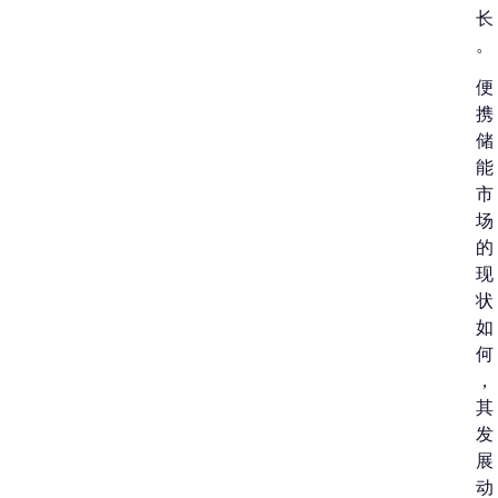
长
。
便
携
储
能
市
场
的
现
状
如
何
，
其
发
展
动