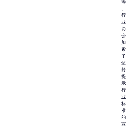
等
、
行
业
协
会
加
紧
了
适
龄
提
示
行
业
标
准
的
宣