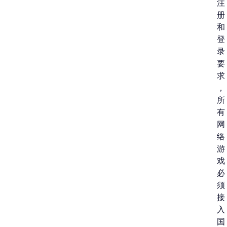
注
册
和
登
录
要
求
，
所
有
网
络
游
戏
必
须
接
入
国