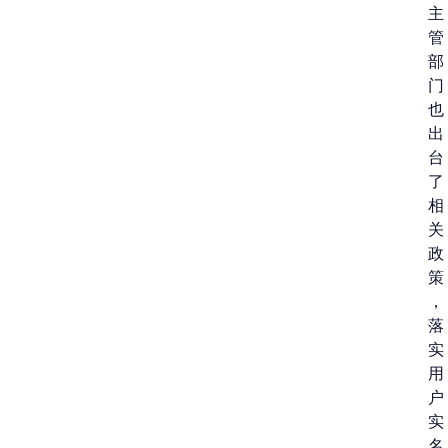
主
管
部
门
也
出
台
了
相
关
政
策
，
落
实
用
户
实
名