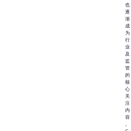
也
逐
渐
成
为
行
业
及
监
管
的
核
心
关
注
内
容
。