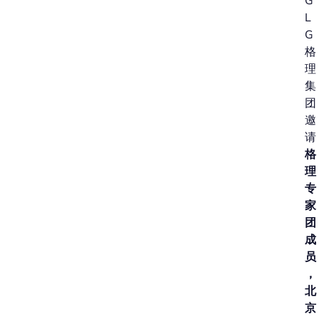
G
L
G
格
理
集
团
邀
请
格
理
专
家
团
成
员
，
北
京