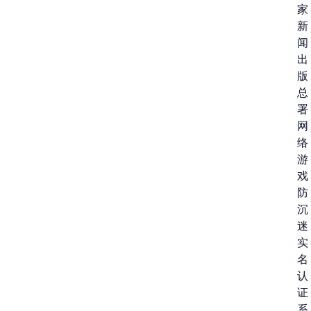
家
新
闻
出
版
总
署
网
络
游
戏
防
沉
迷
实
名
认
证
系