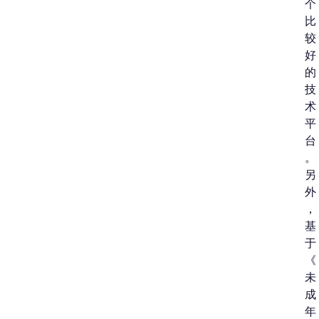
个
比
较
好
的
技
术
平
台
。
另
外
，
基
于
《
未
成
年