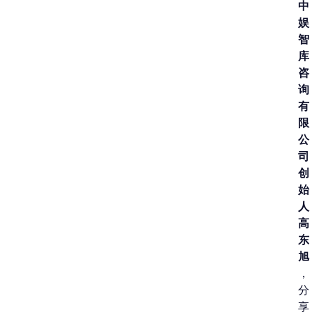
中
娱
智
库
咨
询
有
限
公
司
创
始
人
高
东
旭
，
分
享