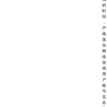
的
时
间
，
严
格
落
实
网
络
游
戏
用
户
账
号
实
名