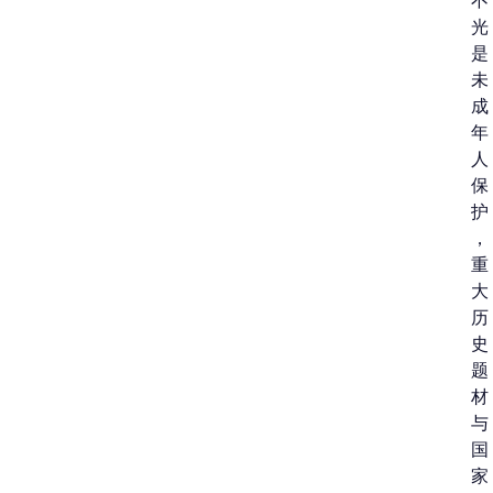
不
光
是
未
成
年
人
保
护
，
重
大
历
史
题
材
与
国
家