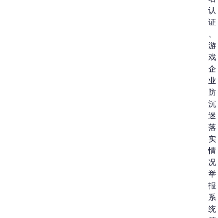
认
证
、
游
戏
企
业
防
沉
迷
落
实
情
况
举
报
系
统