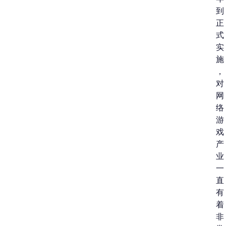
到
正
式
实
施
，
对
网
络
游
戏
产
业
一
直
有
着
非