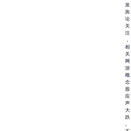
发
舆
论
关
注
，
相
关
网
游
概
念
股
应
声
大
跌
。