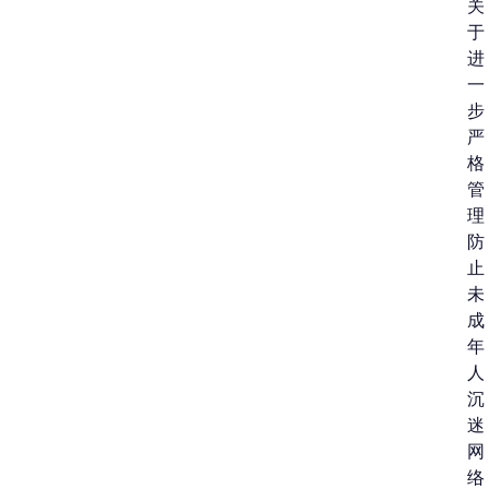
关
于
进
一
步
严
格
管
理
防
止
未
成
年
人
沉
迷
网
络