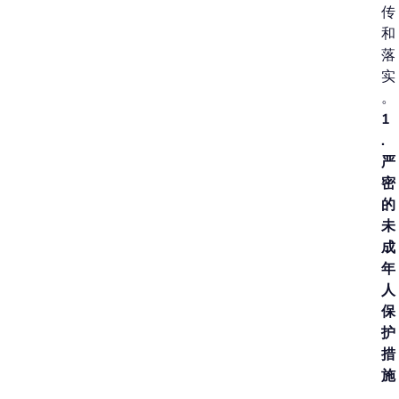
传
和
落
实
。
1
.
严
密
的
未
成
年
人
保
护
措
施
。