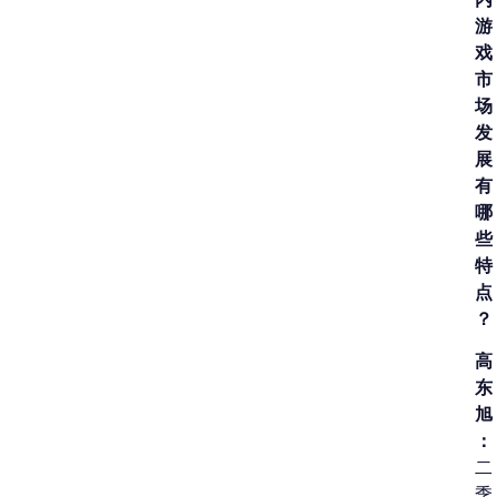
游
戏
市
场
发
展
有
哪
些
特
点
？
高
东
旭
：
二
季