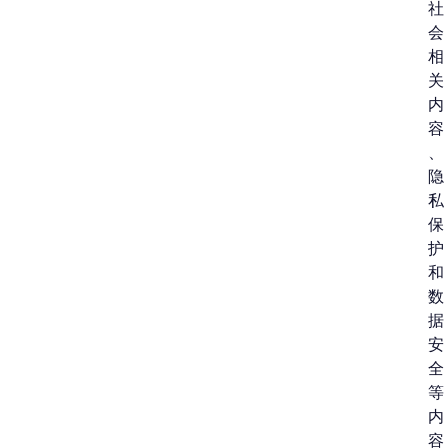
社
会
相
关
内
容
、
隐
私
保
护
和
数
据
安
全
等
内
容