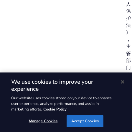
人
保
护
法
》
，
主
管
部
门
和
We use cookies to improve your
行
experience
业
协
Our website uses cookies stored on your device to enhance
会
user experience, analyze performance, and assist in
marketing efforts.
Cookie Policy
推
动
Manage Cookies
Accept Cookies
的
适