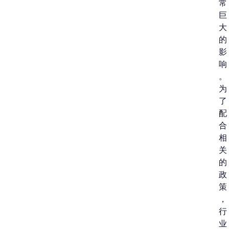
常
巨
大
的
影
响
。
为
了
配
合
相
关
的
政
策
，
行
业