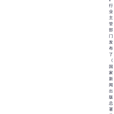
行
业
主
管
部
门
发
布
了
《
国
家
新
闻
出
版
总
署