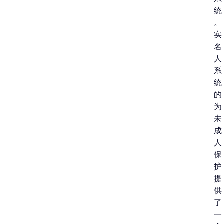
统
。
实
名
人
系
统
的
为
未
成
人
保
护
提
供
了
一