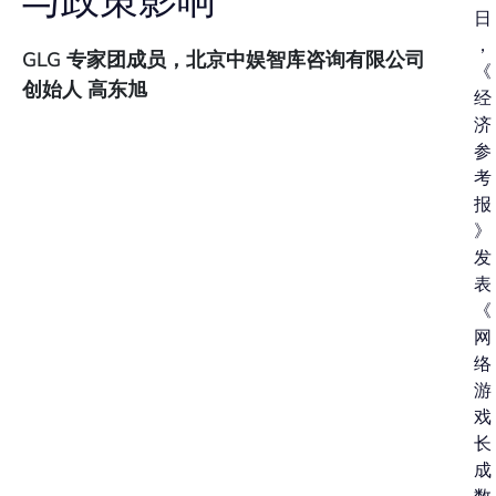
与政策影响
日
，
GLG 专家团成员，北京中娱智库咨询有限公司
《
创始人 高东旭
经
济
参
考
报
》
发
表
《
网
络
游
戏
长
成