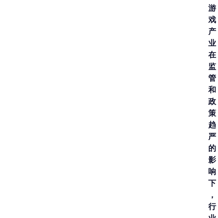
游
戏
产
业
在
监
管
和
政
策
趋
严
的
影
响
下
，
行