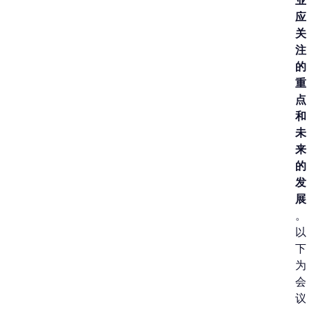
业
应
关
注
的
重
点
和
未
来
的
发
展
。
以
下
为
会
议