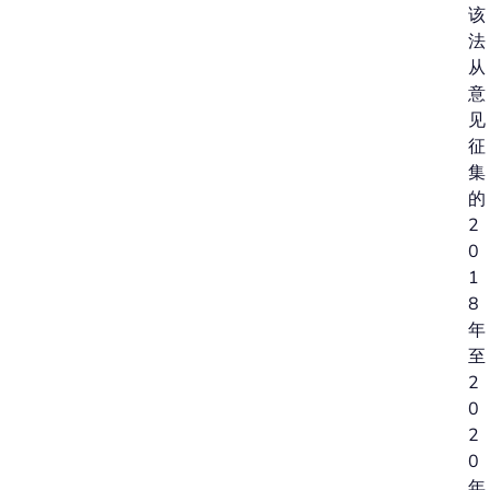
该
法
从
意
见
征
集
的
2
0
1
8
年
至
2
0
2
0
年