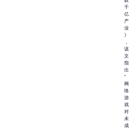
数
千
亿
产
业
》
，
该
文
指
出
“
网
络
游
戏
对
未
成