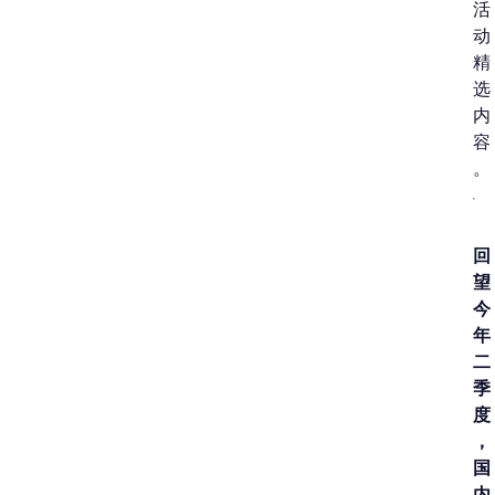
活
动
精
选
内
容
。
回
望
今
年
二
季
度
，
国
内