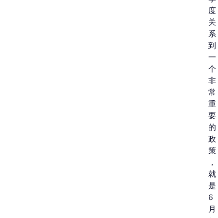
度
关
系
到
一
个
非
常
重
要
的
政
策
，
就
是
6
月