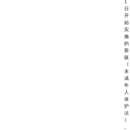
1
日
开
始
实
施
的
新
版
《
未
成
年
人
保
护
法
》
。