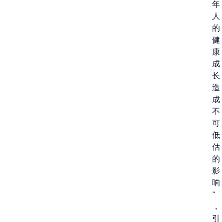
年
人
的
健
康
成
长
造
成
不
可
低
估
的
影
响
”
，
引