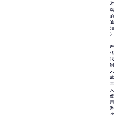
游
戏
的
通
知
》
，
严
格
限
制
未
成
年
人
使
用
游
戏