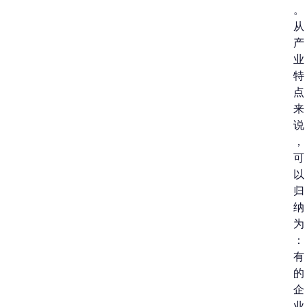
。
从
产
业
特
点
来
说
，
可
以
归
纳
为
：
有
的
企
业