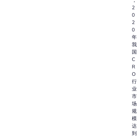
，
2
0
2
0
年
我
国
C
R
O
行
业
市
场
规
模
达
到