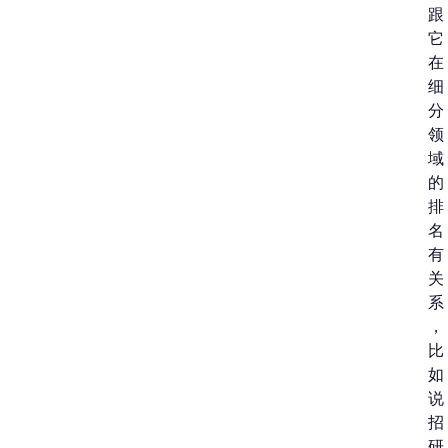
跟
它
在
细
分
领
域
的
排
名
有
关
系
，
比
如
说
招
研