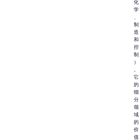
化
学
、
制
造
和
控
制
）
。
它
的
细
分
领
域
的
价
值