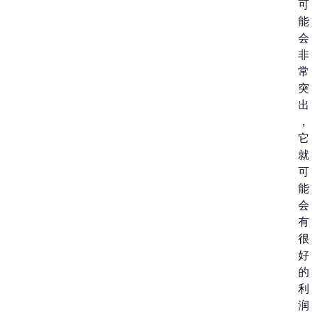
可
能
会
非
常
突
出
，
它
就
可
能
会
有
很
好
的
利
润