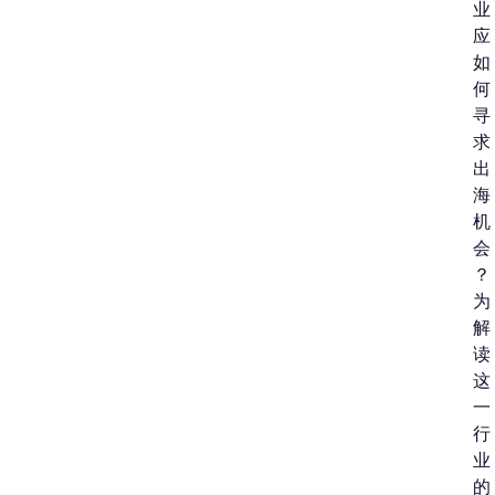
业
应
如
何
寻
求
出
海
机
会
？
为
解
读
这
一
行
业
的