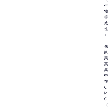
生
物
等
效
性
）
，
像
凯
莱
英
集
中
在
C
M
C
（