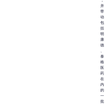
，
并
带
动
包
括
明
康
德
、
泰
格
医
药
在
内
的
一
批