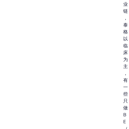
业
链
，
泰
格
以
临
床
为
主
，
有
一
些
只
做
B
E
（