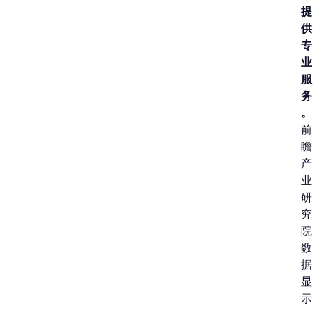
提
供
专
业
服
务
。
前
瞻
产
业
研
究
院
数
据
显
示