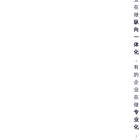
在
做
纵
向
一
体
化
，
有
的
企
业
在
做
专
业
化
，