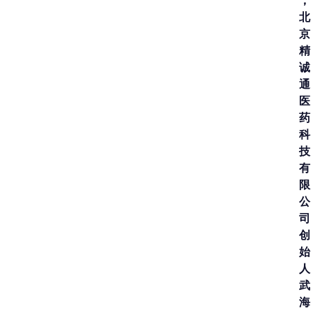
，
北
京
精
诚
通
医
药
科
技
有
限
公
司
创
始
人
武
海