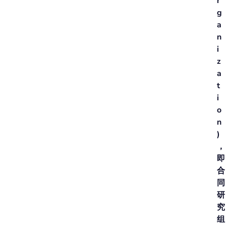
r
g
a
n
i
z
a
t
i
o
n
)
，
即
合
同
研
究
组