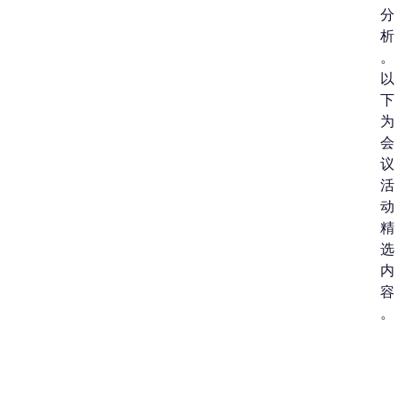
分
析
。
以
下
为
会
议
活
动
精
选
内
容
。
C
R