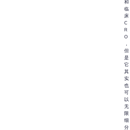
和
临
床
C
R
O
，
但
是
它
其
实
也
可
以
无
限
细
分