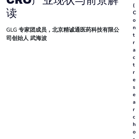
CRO产业现状与前景解
(
读
C
o
n
GLG 专家团成员，北京精诚通医药科技有限公
t
司创始人 武海波
r
a
c
t
r
e
s
e
a
r
c
h
o