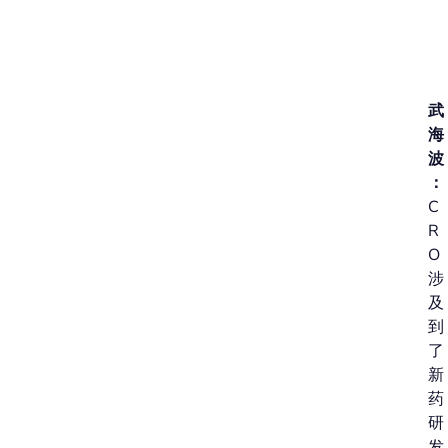
现
状
武
海
波
：
C
R
O
涉
及
到
了
新
药
研
发