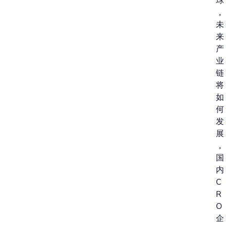
球
，
未
来
产
业
链
将
如
何
发
展
，
国
内
C
R
O
企