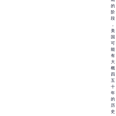
的
阶
段
，
美
国
可
能
有
大
概
四
五
十
年
的
历
史