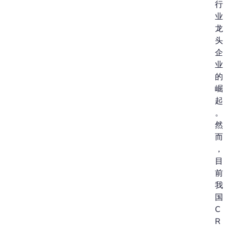
行
业
龙
头
企
业
的
崛
起
。
然
而
，
目
前
我
国
C
R