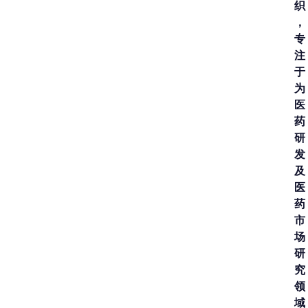
织
，
专
注
于
为
医
药
研
发
及
医
药
市
场
研
究
领
域