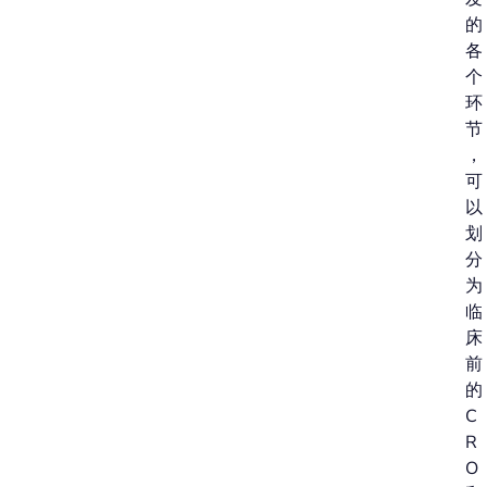
的
各
个
环
节
，
可
以
划
分
为
临
床
前
的
C
R
O