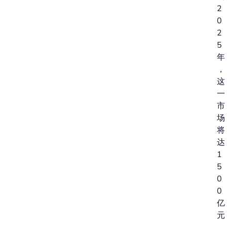
2
0
2
5
年
，
这
一
市
场
将
达
1
5
0
0
亿
元