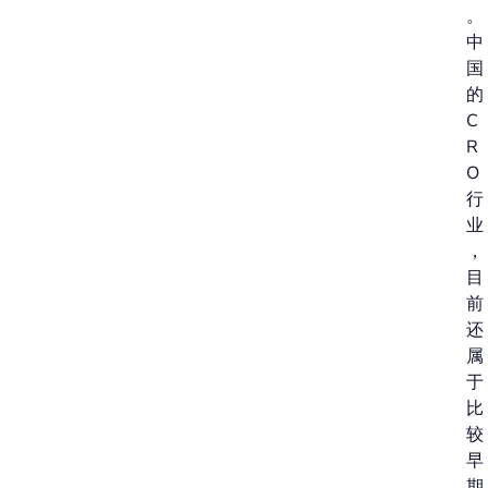
。
中
国
的
C
R
O
行
业
，
目
前
还
属
于
比
较
早
期