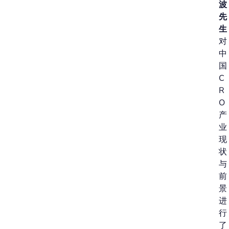
波
先
生
对
中
国
C
R
O
产
业
现
状
与
前
景
进
行
了