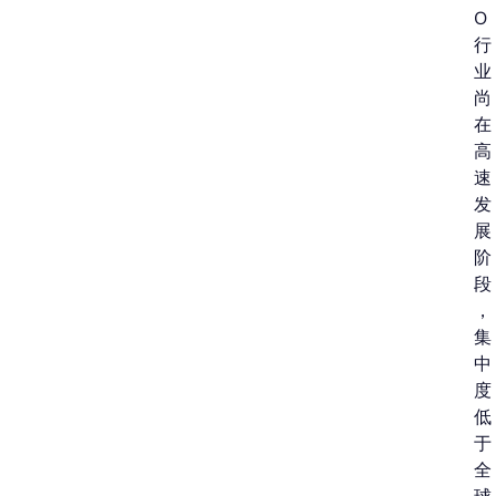
O
行
业
尚
在
高
速
发
展
阶
段
，
集
中
度
低
于
全