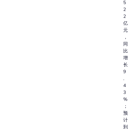
5
2
2
亿
元
，
同
比
增
长
9
.
4
3
%
；
预
计
到