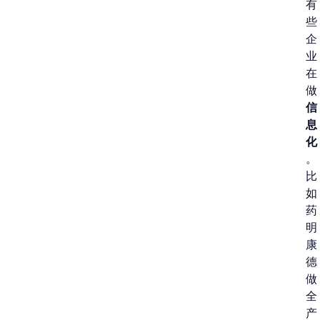
有
些
企
业
在
做
信
息
化
。
比
如
药
明
康
德
做
全
产