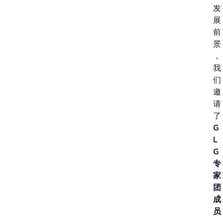
发
展
前
景
，
我
们
邀
请
了
G
L
G
专
家
团
成
员