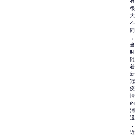
有
很
大
不
同
，
当
时
随
着
新
冠
疫
情
的
消
退
，
近