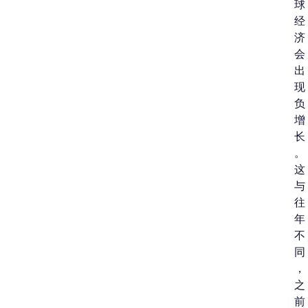
球
经
济
会
出
现
负
增
长
。
这
与
往
年
不
同
，
之
前