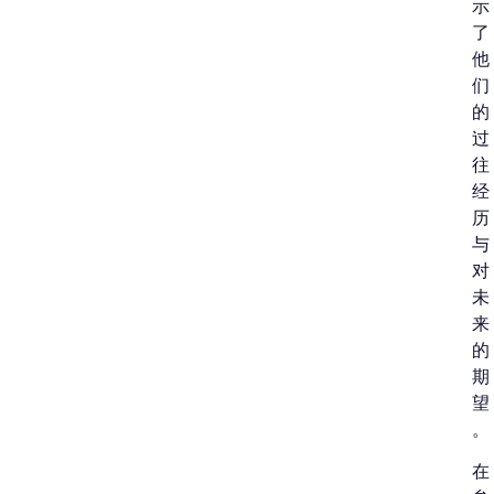
示
了
他
们
的
过
往
经
历
与
对
未
来
的
期
望
。
在