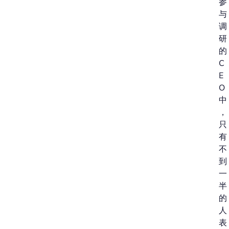
参
与
调
研
的
C
E
O
中
，
只
有
不
到
一
半
的
人
表