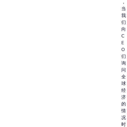
，
当
我
们
向
C
E
O
们
询
问
全
球
经
济
的
情
况
时