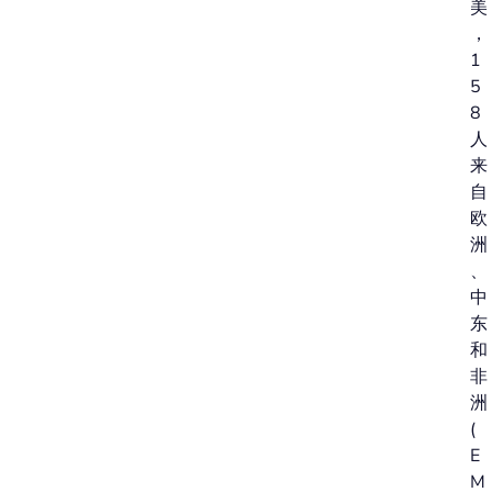
美
，
1
5
8
人
来
自
欧
洲
、
中
东
和
非
洲
(
E
M