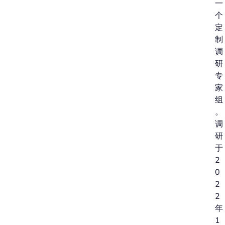
一
个
定
制
调
研
专
家
组
。
调
研
于
2
0
2
2
年
1