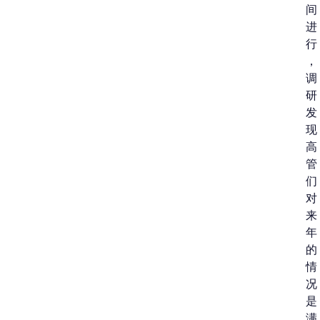
间
进
行
，
调
研
发
现
高
管
们
对
来
年
的
情
况
是
满