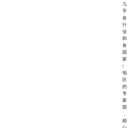
几
乎
各
行
业
和
各
国
家
/
地
区
的
专
家
团
，
精
心