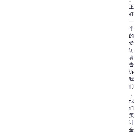
正
好
一
半
的
受
访
者
告
诉
我
们
，
他
们
预
计
全