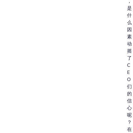
，
是
什
么
因
素
动
摇
了
C
E
O
们
的
信
心
呢
？
在