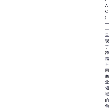
A
C
)
—
—
呈
现
了
跨
越
不
同
商
业
领
域
的
领