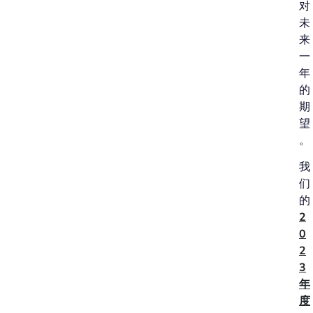
对
未
来
一
年
的
期
望
。
我
们
的
2
0
2
3
年
度