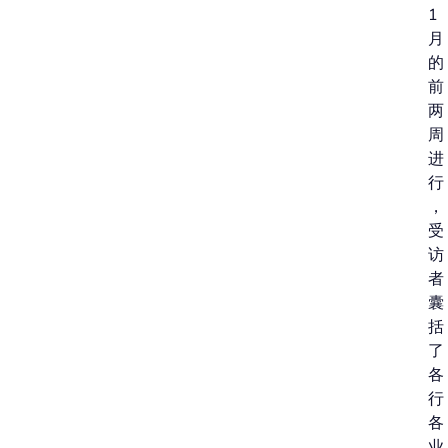
1
月
的
前
两
周
进
行
，
受
访
者
囊
括
了
各
行
各
业