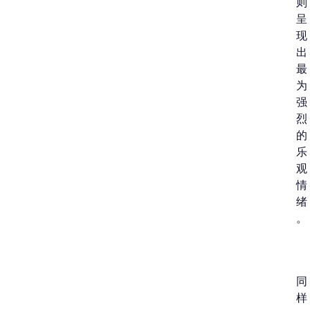
则
呈
现
出
最
为
强
烈
的
乐
观
情
绪
。
同
样