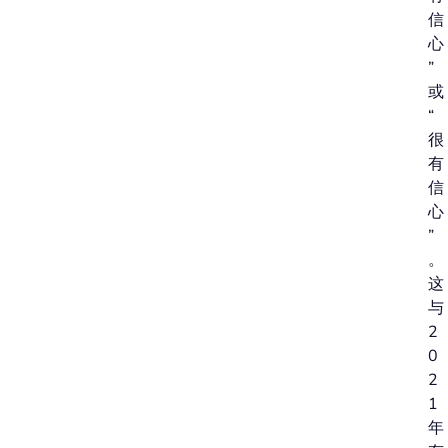
信
心
”
或
“
很
有
信
心
”
。
这
与
2
0
2
1
年