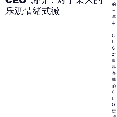
CEO 调研：对于未来的
的
乐观情绪式微
三
年
中
，
G
L
G
对
世
界
各
地
的
C
E
O
进