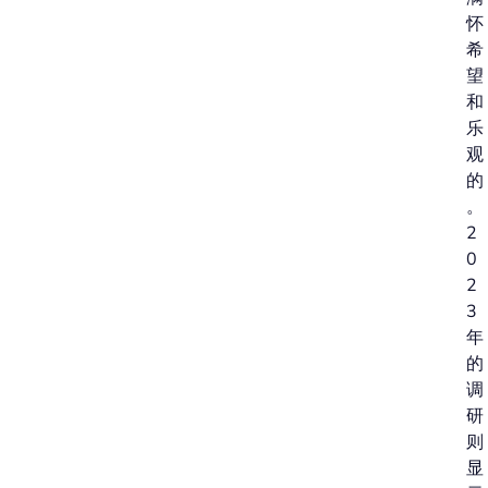
怀
希
望
和
乐
观
的
。
2
0
2
3
年
的
调
研
则
显