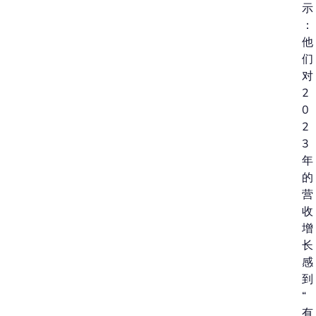
示
：
他
们
对
2
0
2
3
年
的
营
收
增
长
感
到
“
有