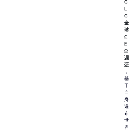
G
L
G
全
球
C
E
O
调
研
，
基
于
自
身
遍
布
世
界