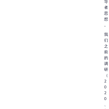
导
者
思
想
。
我
们
之
前
的
调
研
（
2
0
2
0
、