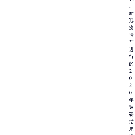
。
新
冠
疫
情
前
进
行
的
2
0
2
0
年
调
研
结
果