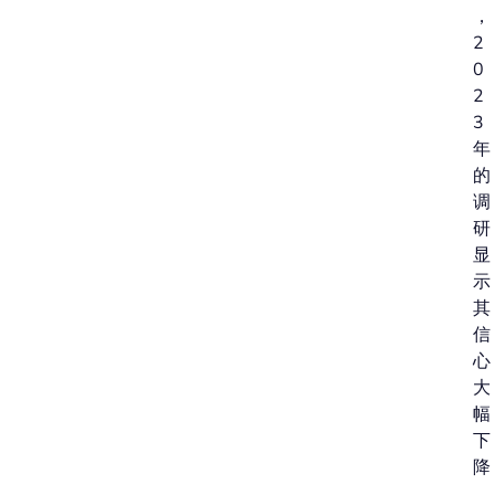
，
2
0
2
3
年
的
调
研
显
示
其
信
心
大
幅
下
降
。