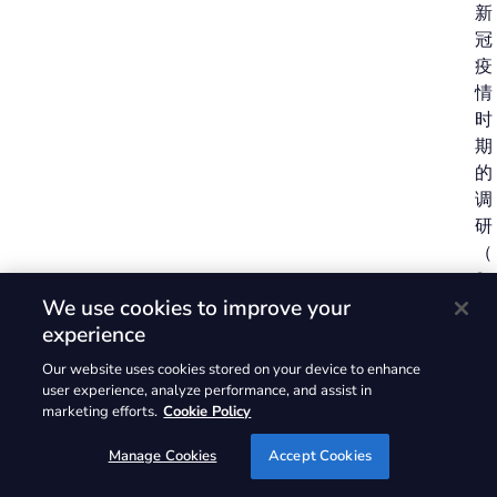
新
冠
疫
情
时
期
的
调
研
（
2
We use cookies to improve your
0
experience
2
1
Our website uses cookies stored on your device to enhance
、
user experience, analyze performance, and assist in
2
marketing efforts.
Cookie Policy
0
Manage Cookies
Accept Cookies
2
2