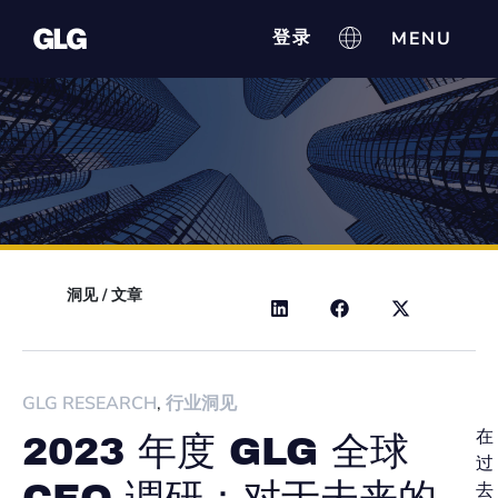
登录
洞见
/
文章
GLG RESEARCH
,
行业洞见
在
2023 年度 GLG 全球
过
去