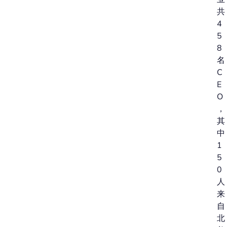
共
4
5
8
名
C
E
O
，
其
中
1
5
0
人
来
自
北