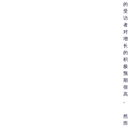
的
受
访
者
对
增
长
的
积
极
预
期
很
高
。
然
而