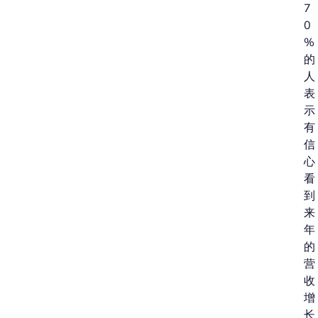
7
0
%
的
人
表
示
有
信
心
看
到
来
年
的
营
收
增
长