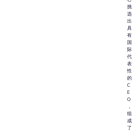
挑
选
出
具
有
国
际
代
表
性
的
C
E
O
，
组
成
了