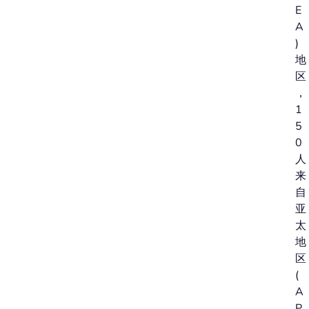
E
A
)
地
区
，
1
5
0
人
来
自
亚
太
地
区
(
A
P