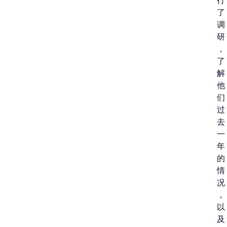
行
了
调
研
，
了
解
他
们
过
去
一
年
的
情
况
，
以
及